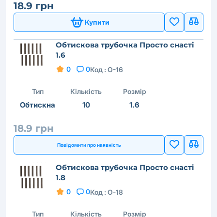
18.9 грн
Купити
Обтискова трубочка Просто снастi
1.6
0
0
Код :
O-16
Тип
Кількість
Розмір
Обтискна
10
1.6
18.9 грн
Повідомити про наявність
Обтискова трубочка Просто снастi
1.8
0
0
Код :
O-18
Тип
Кількість
Розмір