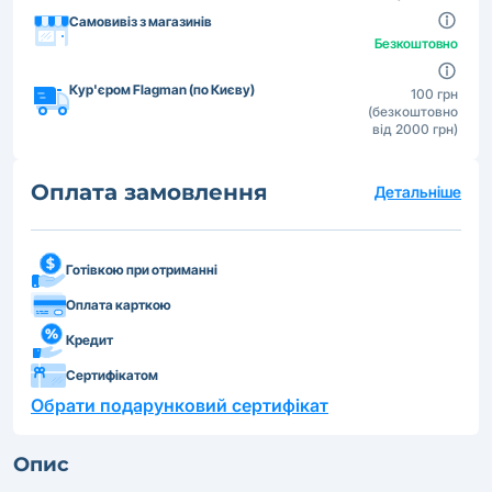
Самовивіз з магазинів
Безкоштовно
Кур'єром Flagman (по Києву)
100 грн
(безкоштовно
від 2000 грн)
Оплата замовлення
Детальніше
Готівкою при отриманні
Оплата карткою
Кредит
Сертифікатом
Обрати подарунковий сертифікат
Опис