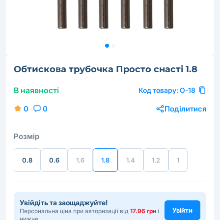
Обтискова трубочка Просто снастi 1.8
В наявності
Код товару:
O-18
0
0
Поділитися
Розмір
0.8
0.6
1.6
1.8
1.4
1.2
1
Увійдіть та заощаджуйте!
Увійти
Персональна ціна при авторизації від
17.96 грн
і
нижче