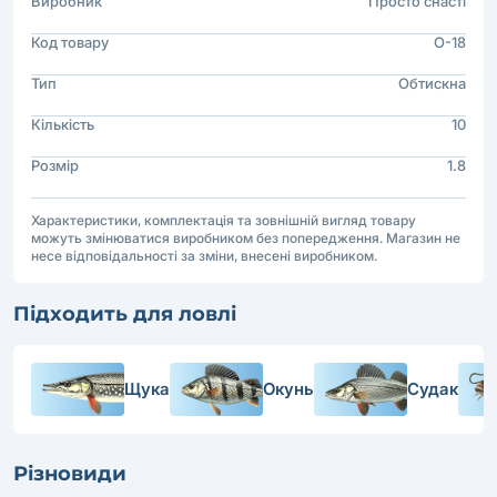
Виробник
Просто снастi
Код товару
O-18
Тип
Обтискна
Кількість
10
Розмір
1.8
Характеристики, комплектація та зовнішній вигляд товару
можуть змінюватися виробником без попередження. Магазин не
несе відповідальності за зміни, внесені виробником.
Підходить для ловлі
Щука
Окунь
Судак
Різновиди