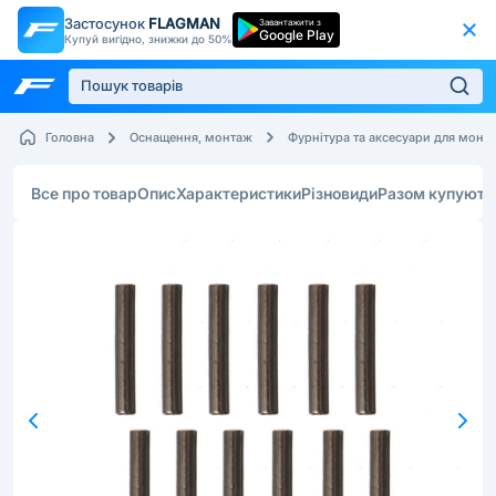
Застосунок
FLAGMAN
Завантажити з
Google Play
Купуй вигідно, знижки до 50%
Головна
Оснащення, монтаж
Фурнітура та аксесуари для монт
Все про товар
Опис
Характеристики
Різновиди
Разом купують