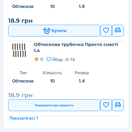
Обтискна
10
1.8
18.9 грн
Купити
Обтискова трубочка Просто снастi
1.4
0
0
Код :
O-14
Тип
Кількість
Розмір
Обтискна
10
1.4
18.9 грн
Повідомити про наявність
Показати всі 7