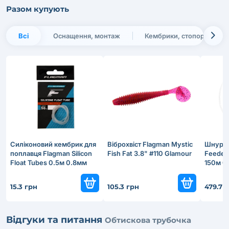
Разом купують
Всі
Оснащення, монтаж
Кембрики, стопори, відб
Силiконовий кембрик для
Віброхвіст Flagman Mystic
Шнур F
поплавця Flagman Silicon
Fish Fat 3.8" #110 Glamour
Feeder 
Float Tubes 0.5м 0.8мм
150м 0
15.3 грн
105.3 грн
479.7 
Відгуки та питання
Обтискова трубочка