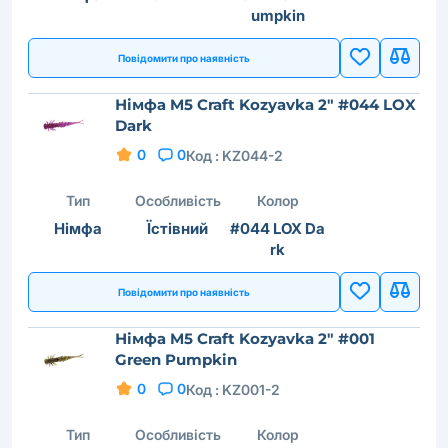
umpkin
Повідомити про наявність
Німфа M5 Craft Kozyavka 2" #044 LOX
Dark
0
0
Код :
KZ044-2
Тип
Особливість
Колор
Німфа
Їстівний
#044 LOX Da
rk
Повідомити про наявність
Німфа M5 Craft Kozyavka 2" #001
Green Pumpkin
0
0
Код :
KZ001-2
Тип
Особливість
Колор