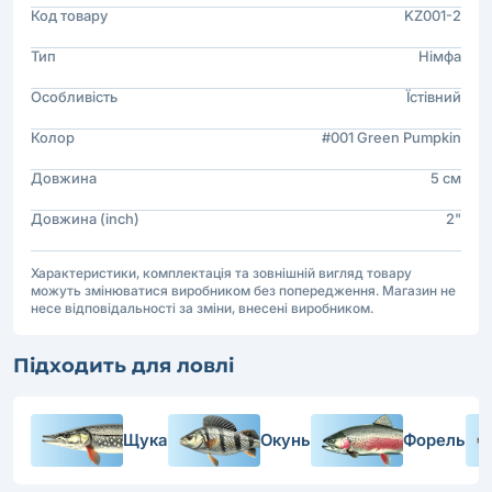
Код товару
KZ001-2
Тип
Німфа
Особливість
Їстівний
Колор
#001 Green Pumpkin
Довжина
5 см
Довжина (inch)
2"
Характеристики, комплектація та зовнішній вигляд товару
можуть змінюватися виробником без попередження. Магазин не
несе відповідальності за зміни, внесені виробником.
Підходить для ловлі
Щука
Окунь
Форель