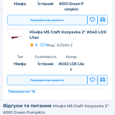
Німфа
Їстівний
#001 Green P
umpkin
Повідомити про наявність
Німфа M5 Craft Kozyavka 2" #043 LOX
Lilac
0
0
Код :
KZ043-2
Тип
Особливість
Колор
Німфа
Їстівний
#043 LOX Lila
c
Повідомити про наявність
Показати всі 14
Відгуки та питання
Німфа M5 Craft Kozyavka 2"
#001 Green Pumpkin