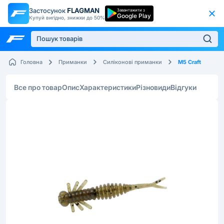
Застосунок
FLAGMAN
Завантажити з
Google Play
Купуй вигідно, знижки до 50%
M5 Craft
Головна
Приманки
Силіконові приманки
Все про товар
Опис
Характеристики
Різновиди
Відгуки