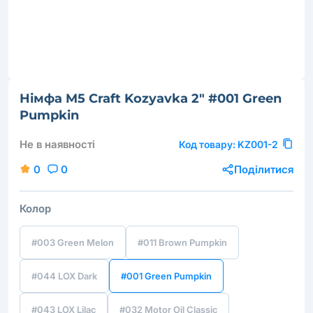
Німфа M5 Craft Kozyavka 2" #001 Green
Pumpkin
Не в наявності
Код товару:
KZ001-2
0
0
Поділитися
Колор
#003 Green Melon
#011 Brown Pumpkin
#044 LOX Dark
#001 Green Pumpkin
#043 LOX Lilac
#032 Motor Oil Classic