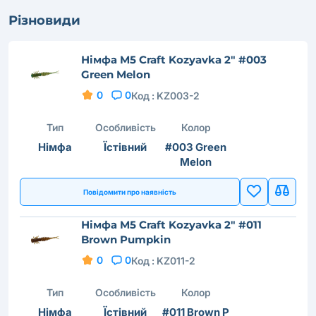
Різновиди
Німфа M5 Craft Kozyavka 2" #003
Green Melon
0
0
Код :
KZ003-2
Тип
Особливість
Колор
Німфа
Їстівний
#003 Green
Melon
Повідомити про наявність
Німфа M5 Craft Kozyavka 2" #011
Brown Pumpkin
0
0
Код :
KZ011-2
Тип
Особливість
Колор
Німфа
Їстівний
#011 Brown P