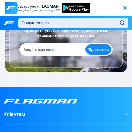
Застосунок
FLAGMAN
Завантажити з
Google Play
Купуй вигідно, знижки до 50%
Будь в курсі!
Отримуй першим товари за вигідними цінами,
дізнавайся про акції та новинки
Підписатись
Клієнтам