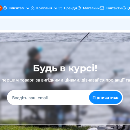
ж
Клієнтам
Компанія
Бренди
Магазини
Контакти
0
Будь в курсі!
першим товари за вигідними цінами, дізнавайся про акції т
Підписатись