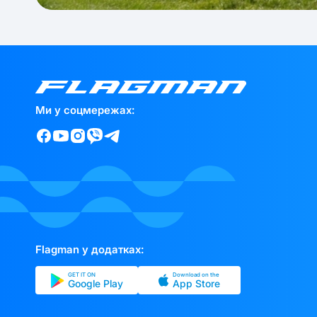
Ми у соцмережах:
Flagman у додатках:
GET IT ON
Download on the
Google Play
App Store