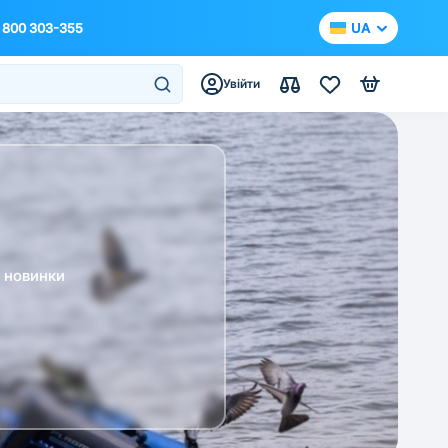
 800 303-355
UA
Увійти
а новинки