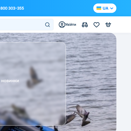
 800 303-355
UA
Увійти
а новинки