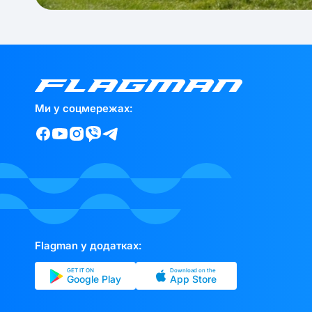
Ми у соцмережах:
Flagman у додатках:
GET IT ON
Download on the
Google Play
App Store