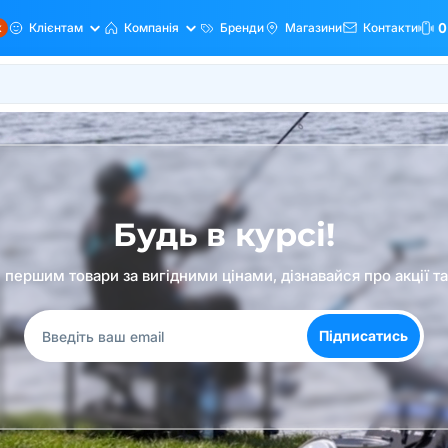
ж
Клієнтам
Компанія
Бренди
Магазини
Контакти
0
Будь в курсі!
першим товари за вигідними цінами, дізнавайся про акції т
Підписатись