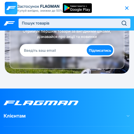
Застосунок
FLAGMAN
Завантажити з
Google Play
Купуй вигідно, знижки до 50%
Будь в курсі!
Отримуй першим товари за вигідними цінами,
дізнавайся про акції та новинки
Підписатись
Клієнтам