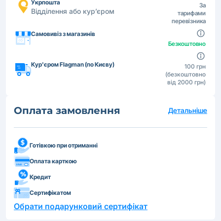
Укрпошта
За
Відділення або кур’єром
тарифами
перевізника
Самовивіз з магазинів
Безкоштовно
Кур'єром Flagman (по Києву)
100 грн
(безкоштовно
від 2000 грн)
Оплата замовлення
Детальніше
Готівкою при отриманні
Оплата карткою
Кредит
Сертифікатом
Обрати подарунковий сертифікат