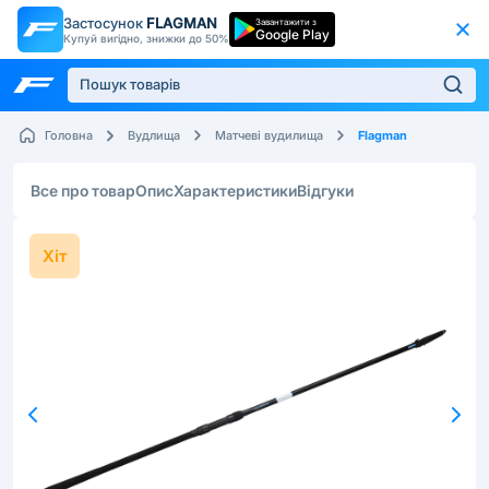
Застосунок
FLAGMAN
Завантажити з
Google Play
Купуй вигідно, знижки до 50%
Flagman
Головна
Вудлища
Матчеві вудилища
Все про товар
Опис
Характеристики
Відгуки
Хіт