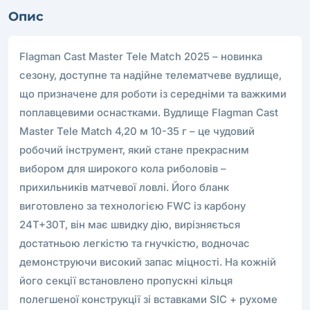
Опис
Flagman Cast Master Tele Match 2025 – новинка
сезону, доступне та надійне телематчеве вудлище,
що призначене для роботи із середніми та важкими
поплавцевими оснастками. Вудлище Flagman Cast
Master Tele Match 4,20 м 10-35 г – це чудовий
робочий інструмент, який стане прекрасним
вибором для широкого кола риболовів –
прихильників матчевої ловлі. Його бланк
виготовлено за технологією FWC із карбону
24T+30T, він має швидку дію, вирізняється
достатньою легкістю та гнучкістю, водночас
демонструючи високий запас міцності. На кожній
його секції встановлено пропускні кільця
полегшеної конструкції зі вставками SIС + рухоме