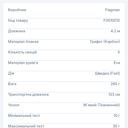
Виробник
Flagman
Код товару
F0010012
Довжина
4.2 м
Матеріал бланка
Графит (Карбон)
Кількість секцій
5
Матеріал руків'я
Eva
Дія
Швидка (Fast)
Вага
265 г
Транспортна довжина
133 см
Чохол
М`який (Тканинний)
Мінімальний тест
10 г
Максимальний тест
35 г