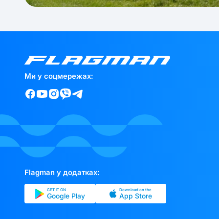
Ми у соцмережах:
Flagman у додатках:
GET IT ON
Download on the
Google Play
App Store