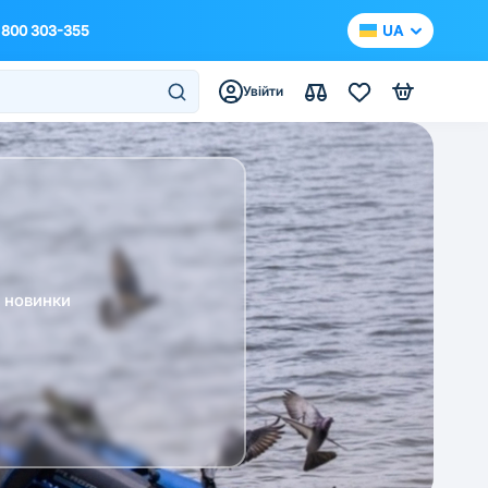
 800 303-355
UA
Увійти
а новинки