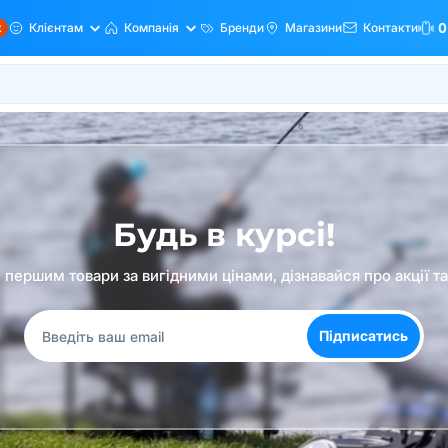
ж
Клієнтам
Компанія
Бренди
Магазини
Контакти
0
Будь в курсі!
першим товари за вигідними цінами, дізнавайся про акції т
Підписатись