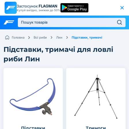
Застосунок
FLAGMAN
Завантажити з
Google Play
Купуй вигідно, знижки до 50%
Підставки, тримачі
Головна
Всі риби
Лин
Підставки, тримачі для ловлі
риби Лин
Підставки
Триноги