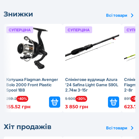
Знижки
Всі товари
СУПЕРЦІНА
СУПЕРЦІНА
СУПЕР
Котушка Flagman Avenger
Cпінінговe вудлище Azura
Cпінін
Bolo 2000 Front Plastic
'24 Safina Light Game S90L
Flagma
Spool 1BB
2.74м 3-15г
2-8г
259.2
5 500
891
-40%
-30%
-30
155.52 грн
3 850 грн
623.7
Хіт продажів
Всі товари