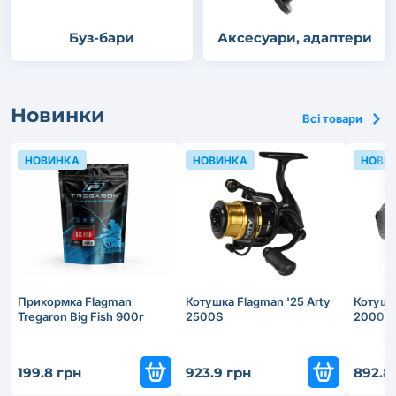
Буз-бари
Аксесуари, адаптери
Новинки
Всі товари
НОВИНКА
НОВИНКА
НОВИ
Прикормка Flagman
Котушка Flagman '25 Arty
Котушка
Tregaron Big Fish 900г
2500S
2000S
199.8 грн
923.9 грн
892.8