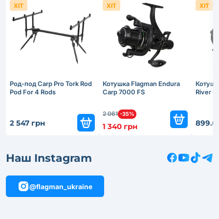
ХІТ
ХІТ
ХІТ
Род-под Carp Pro Tork Rod
Котушка Flagman Endura
Котушк
Pod For 4 Rods
Carp 7000 FS
River 
2 061
-35%
2 547 грн
899.6
1 340 грн
Наш Instagram
@flagman_ukraine