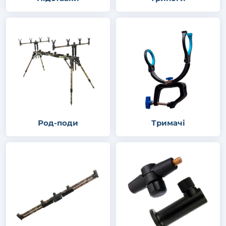
Род-поди
Тримачі