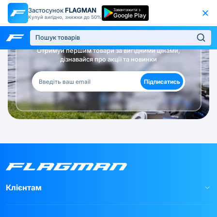
Застосунок
FLAGMAN
Завантажити з
Google Play
Купуй вигідно, знижки до 50%
Будь в курсі!
Отримуй першим товари за вигідними цінами,
дізнавайся про акції та новинки
Підписатись
Клієнтам