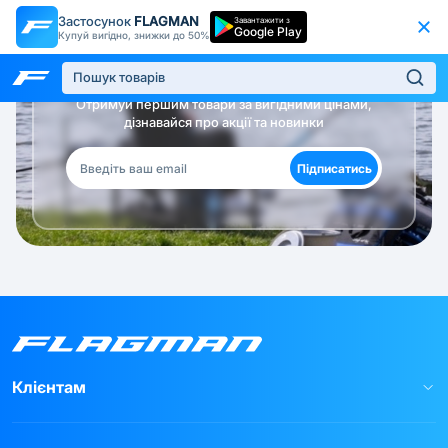
Застосунок
FLAGMAN
Завантажити з
Google Play
Купуй вигідно, знижки до 50%
Будь в курсі!
Отримуй першим товари за вигідними цінами,
дізнавайся про акції та новинки
Підписатись
Клієнтам