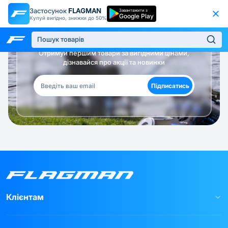
Застосунок
FLAGMAN
Завантажити з
Google Play
Купуй вигідно, знижки до 50%
Будь в курсі!
Отримуй першим товари за вигідними цінами,
дізнавайся про акції та новинки
Підписатись
Клієнтам