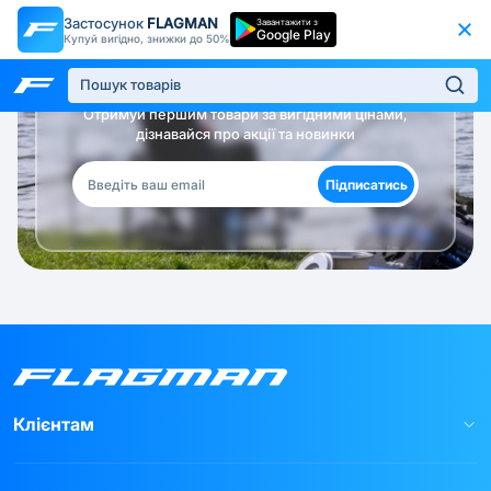
Застосунок
FLAGMAN
Завантажити з
Google Play
Купуй вигідно, знижки до 50%
Будь в курсі!
Отримуй першим товари за вигідними цінами,
дізнавайся про акції та новинки
Підписатись
Клієнтам