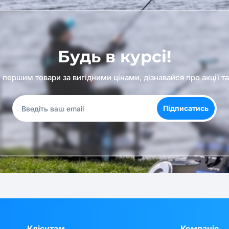
Будь в курсі!
першим товари за вигідними цінами, дізнавайся про акції т
Підписатись
Клієнтам
Компанія