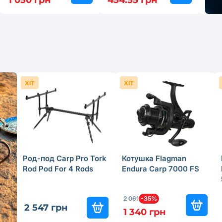
1 050 грн
454.55 грн
349
ХІТ
ХІТ
Род-под Carp Pro Tork
Котушка Flagman
Rod Pod For 4 Rods
Endura Carp 7000 FS
2 061
-35%
2 547 грн
1 340 грн