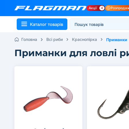
Акції
4
Розпрода
Каталог товарів
Головна
Всі риби
Краснопірка
Приманки
Приманки для ловлі р