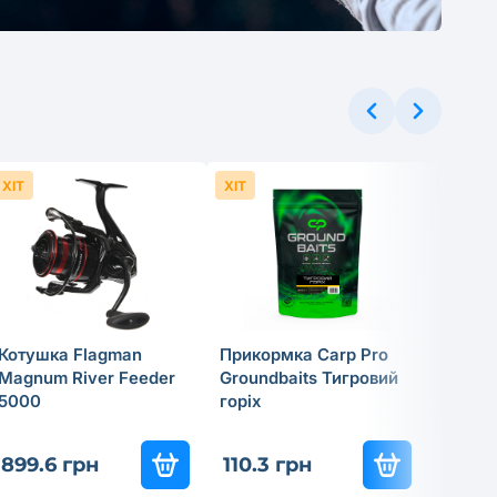
.37 грн
ХІТ
ХІТ
ХІТ
Котушка Flagman
Прикормка Carp Pro
Cпінін
Magnum River Feeder
Groundbaits Тигровий
Flagma
5000
горiх
18г
837
-3
899.6 грн
110.3 грн
585.