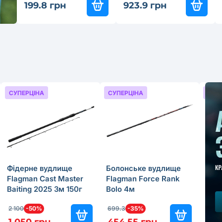
199.8 грн
923.9 грн
СУПЕРЦІНА
СУПЕРЦІНА
СУП
Фідерне вудлище
Болонське вудлище
Бол
Flagman Cast Master
Flagman Force Rank
Fla
Baiting 2025 3м 150г
Bolo 4м
Bolo
2 100
-50%
699.3
-35%
499.