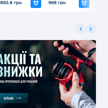
892.8 грн
968 грн
199.8
ЕРЦІНА
онське вудлище
gman Magnum Mod
 4м
1
-30%