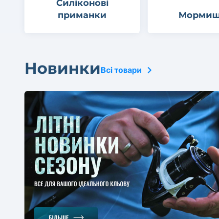
Силіконові
приманки
Мормиш
Новинки
Всі товари