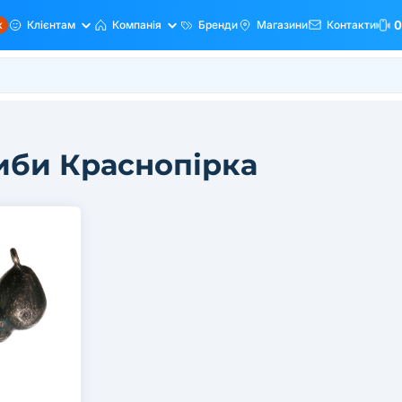
ж
Клієнтам
Компанія
Бренди
Магазини
Контакти
0
иби Краснопірка