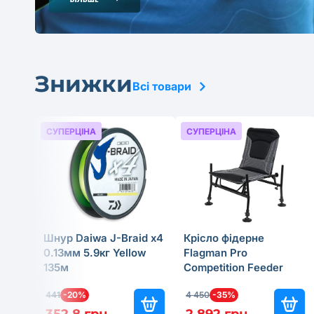
Знижки
Всі товари
СУПЕРЦІНА
СУПЕРЦІНА
Шнур Daiwa J-Braid x4
Крісло фідерне
0.13мм 5.9кг Yellow
Flagman Pro
135м
Competition Feeder
Chair Legs Ø25мм
441
-20%
4 450
-35%