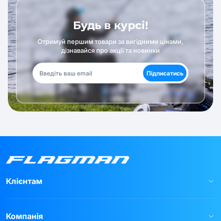
Будь в курсі!
Отримуй першим товари за вигідними цінами,
дізнавайся про акції та новинки
Підписатись
Клієнтам
Компанія