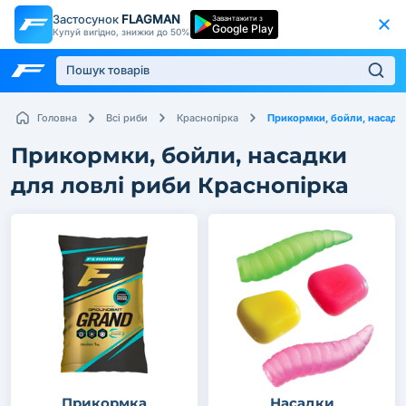
Застосунок
FLAGMAN
Завантажити з
Google Play
Купуй вигідно, знижки до 50%
Прикормки, бойли, насадк
Головна
Всі риби
Краснопірка
Прикормки, бойли, насадки
для ловлі риби Краснопірка
Прикормка
Насадки