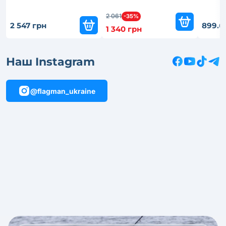
2 061
-35%
2 547 грн
899.6
1 340 грн
Наш Instagram
@flagman_ukraine