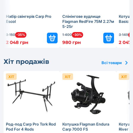
Набір свінгерів Carp Pro
Спінінгове вудлище
Котушк
Escol
Flagman RedFire 75M 2.27м
Basic 
5-25г
3 150
1 400
3 149
-35%
-30%
-
2 048 грн
980 грн
2 047
Хіт продажів
Всі товари
ХІТ
ХІТ
ХІТ
Род-под Carp Pro Tork Rod
Котушка Flagman Endura
Котушк
Pod For 4 Rods
Carp 7000 FS
River 