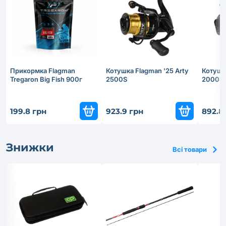
Прикормка Flagman
Котушка Flagman '25 Arty
Котушка
Tregaron Big Fish 900г
2500S
2000S
199.8 грн
923.9 грн
892.8
Знижки
Всі товари