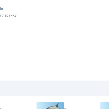
ів
 пластику