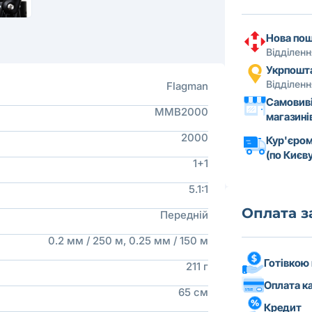
Нова по
Відділен
Укрпошт
Відділен
Flagman
Самовиві
MMB2000
магазині
2000
Кур'єром
(по Києву
1+1
5.1:1
Оплата 
Передній
0.2 мм / 250 м, 0.25 мм / 150 м
Готівкою
211 г
Оплата к
65 см
Кредит