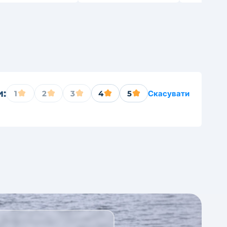
и:
1
2
3
4
5
Скасувати