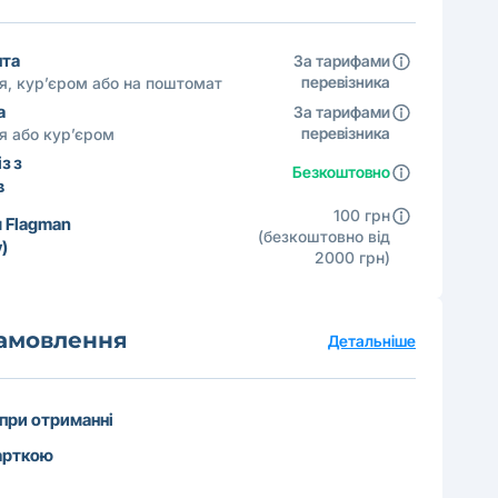
шта
За тарифами
перевізника
ня, кур’єром або на поштомат
а
За тарифами
перевізника
ня або кур’єром
з з
Безкоштовно
в
100 грн
 Flagman
(безкоштовно від
)
2000 грн)
замовлення
Детальніше
 при отриманні
арткою