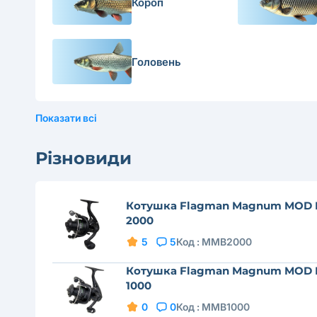
Короп
Головень
Показати всі
Різновиди
Котушка Flagman Magnum MOD 
2000
5
5
Код :
MMB2000
Котушка Flagman Magnum MOD 
1000
0
0
Код :
MMB1000