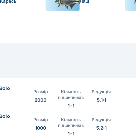
Карась
Лящ
Bolo
Розмір
Кількість
Редукція
підшипників
2000
5.1:1
1+1
Bolo
Розмір
Кількість
Редукція
підшипників
1000
5.2:1
1+1