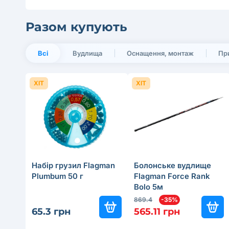
Разом купують
Всі
Вудлища
Оснащення, монтаж
Пр
ХІТ
ХІТ
Набір грузил Flagman
Болонське вудлище
Plumbum 50 г
Flagman Force Rank
Bolo 5м
869.4
-35%
65.3 грн
565.11 грн