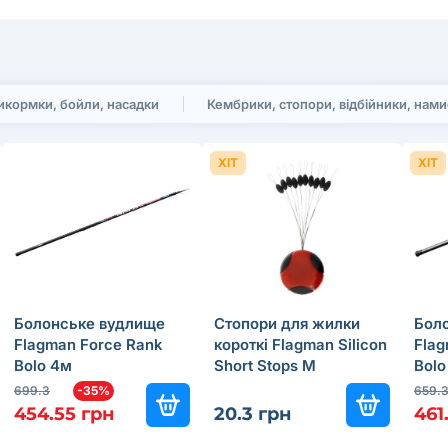
икормки, бойли, насадки
Кембрики, стопори, відбійники, нам
ХІТ
ХІТ
Болонське вудлище
Стопори для жилки
Бол
Flagman Force Rank
короткі Flagman Silicon
Fla
Bolo 4м
Short Stops M
Bolo
699.3
-35%
659.
454.55 грн
20.3 грн
461