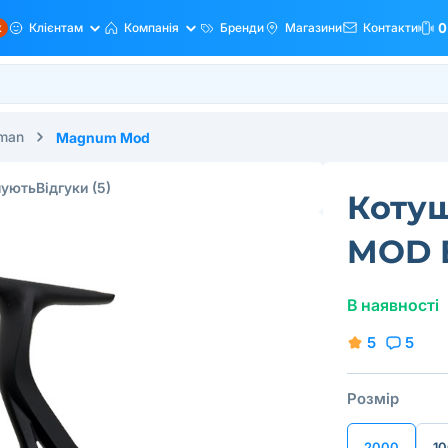
ж
Клієнтам
Компанія
Бренди
Магазини
Контакти
0
man
Magnum Mod
пують
Відгуки
(5)
Коту
MOD 
В наявності
5
5
Розмір
2000
1