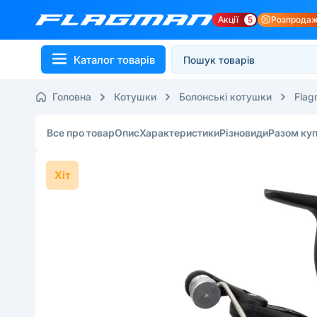
Акції
5
Розпрода
Каталог товарів
Головна
Котушки
Болонські котушки
Flag
Все про товар
Опис
Характеристики
Різновиди
Разом ку
Хіт