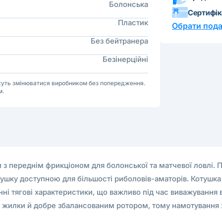
Болонська
Сертифі
Пластик
Обрати пода
Без бейтранера
Безінерційні
ожуть змінюватися виробником без попередження.
м.
 переднім фрикціоном для болонської та матчевої ловлі. Пр
отушку доступною для більшості риболовів-аматорів. Котушк
мінні тягові характеристики, що важливо під час виважуванн
 жилки й добре збалансованим ротором, тому намотування 