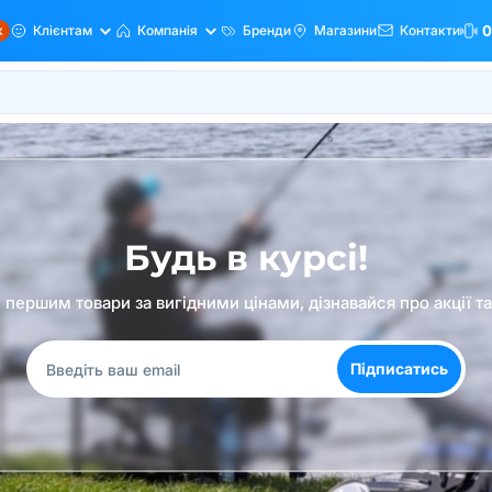
ж
Клієнтам
Компанія
Бренди
Магазини
Контакти
0
Будь в курсі!
першим товари за вигідними цінами, дізнавайся про акції т
Підписатись