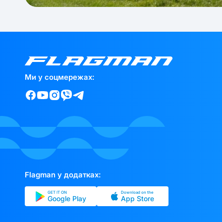
Ми у соцмережах:
Flagman у додатках:
GET IT ON
Download on the
Google Play
App Store