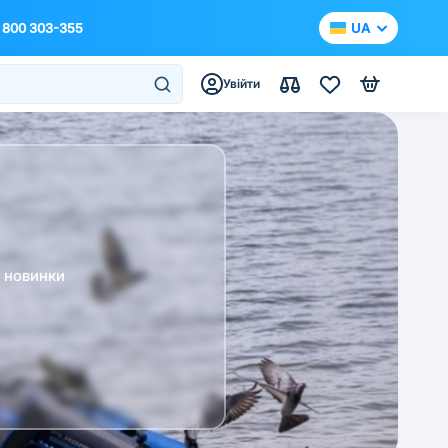
 800 303-355
UA
Увійти
а новинки