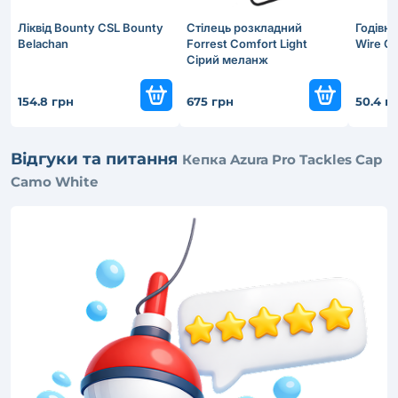
Ліквід Bounty CSL Bounty
Стілець розкладний
Годівн
Belachan
Forrest Comfort Light
Wire C
Сірий меланж
154.8 грн
675 грн
50.4 г
Відгуки та питання
Кепка Azura Pro Tackles Cap
Camo White