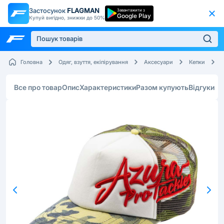
Застосунок
FLAGMAN
Завантажити з
Google Play
Купуй вигідно, знижки до 50%
Головна
Одяг, взуття, екіпірування
Аксесуари
Кепки
Все про товар
Опис
Характеристики
Разом купують
Відгуки