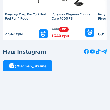
Род-под Carp Pro Tork Rod
Котушка Flagman Endura
Котушк
Pod For 4 Rods
Carp 7000 FS
River 
2 061
-35%
2 547 грн
899.6
1 340 грн
Наш Instagram
@flagman_ukraine