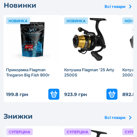
Новинки
Всі товари
НОВИНКА
НОВИНКА
НОВИ
Прикормка Flagman
Котушка Flagman '25 Arty
Котушка
Tregaron Big Fish 900г
2500S
2000S
199.8 грн
923.9 грн
892.8
Знижки
Всі товари
СУПЕРЦІНА
СУПЕРЦІНА
СУПЕР