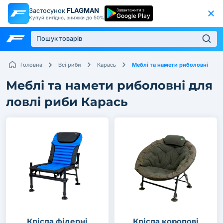
Застосунок
FLAGMAN
Завантажити з
Google Play
Купуй вигідно, знижки до 50%
Меблі та намети риболовні
Головна
Всі риби
Карась
Меблі та намети риболовні для
ловлі риби Карась
Крісла фідерні
Крісла коропові