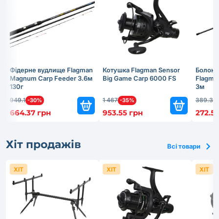
Фідерне вудлище Flagman
Котушка Flagman Sensor
Болонс
Magnum Carp Feeder 3.6м
Big Game Carp 6000 FS
Flagma
130г
3м
949.1
1 467
389.3
-30%
-35%
-
664.37 грн
953.55 грн
272.51
Хіт продажів
Всі товари
ХІТ
ХІТ
ХІТ