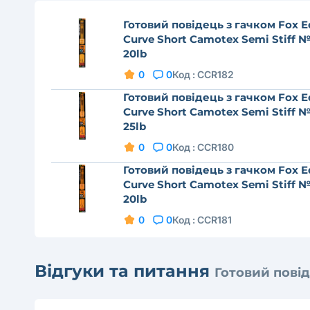
Готовий повідець з гачком Fox E
Curve Short Camotex Semi Stiff 
20lb
0
0
Код :
CCR182
Готовий повідець з гачком Fox E
Curve Short Camotex Semi Stiff 
25lb
0
0
Код :
CCR180
Готовий повідець з гачком Fox E
Curve Short Camotex Semi Stiff 
20lb
0
0
Код :
CCR181
Відгуки та питання
Готовий повід