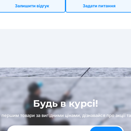
Залишити відгук
Задати питання
Будь в курсі!
першим товари за вигідними цінами, дізнавайся про акції т