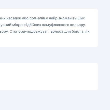
чих насадок або поп-апів у найрізноманітніших
онусний мікро-відбійник камуфляжного кольору.
ьору. Стопори-подовжувачі волоса для бойлів, які