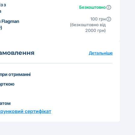
з з
Безкоштовно
в
100 грн
 Flagman
(безкоштовно від
)
2000 грн)
замовлення
Детальніше
 при отриманні
арткою
катом
рунковий сертифікат