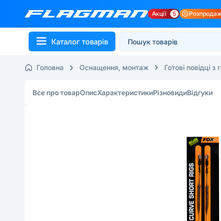
Акції
5
Розпрода
Каталог товарів
Головна
Оснащення, монтаж
Готові повідці з
Все про товар
Опис
Характеристики
Різновиди
Відгуки