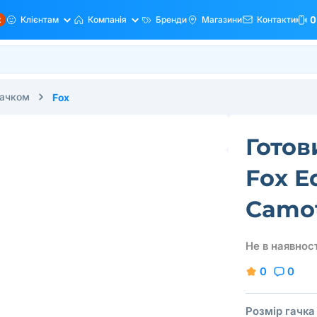
ж
Клієнтам
Компанія
Бренди
Магазини
Контакти
0
 гачком
Fox
Готов
Fox E
Camot
Не в наявност
0
0
Розмір гачка