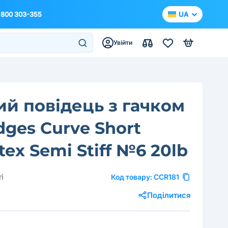
 800 303-355
UA
Увійти
ий повідець з гачком
dges Curve Short
ex Semi Stiff №6 20lb
і
Код товару:
CCR181
Поділитися