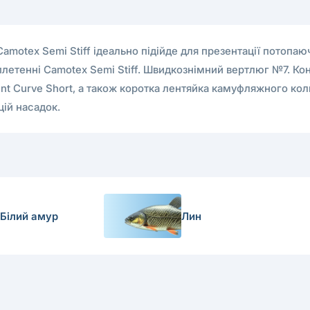
Camotex Semi Stiff ідеально підійде для презентації потопаю
плетенні Camotex Semi Stiff. Швидкознімний вертлюг №7. К
nt Curve Short, а також коротка лентяйка камуфляжного кол
цій насадок.
Білий амур
Лин