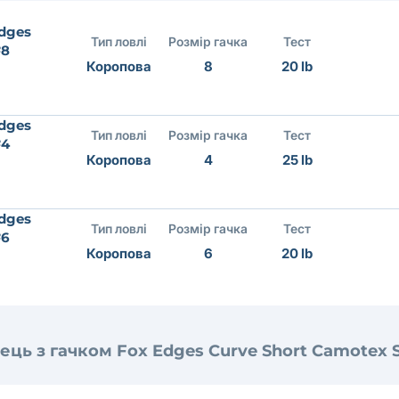
dges
Тип ловлі
Розмір гачка
Тест
№8
Коропова
8
20 lb
dges
Тип ловлі
Розмір гачка
Тест
№4
Коропова
4
25 lb
dges
Тип ловлі
Розмір гачка
Тест
№6
Коропова
6
20 lb
ець з гачком Fox Edges Curve Short Camotex S