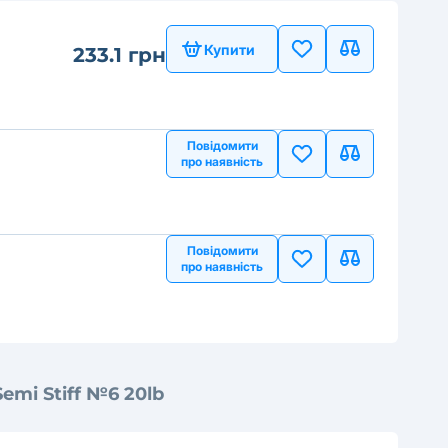
Купити
233.1 грн
Повідомити
про наявність
Повідомити
про наявність
emi Stiff №6 20lb