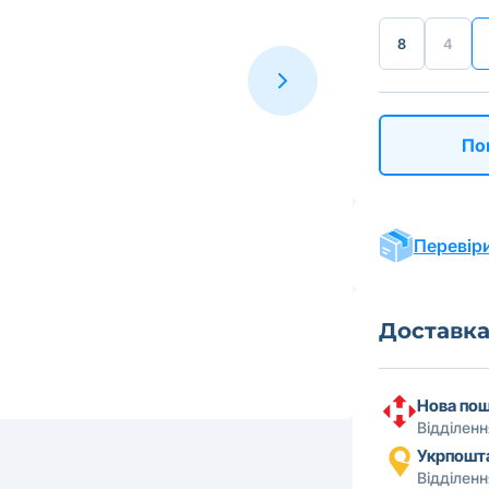
8
4
По
Перевіри
Доставк
Нова по
Відділен
Укрпошт
Відділен