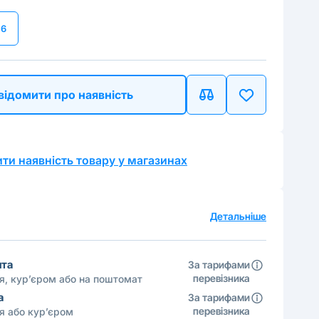
6
відомити про наявність
ти наявність товару у магазинах
а
Детальніше
шта
За тарифами
перевізника
ня, кур’єром або на поштомат
а
За тарифами
перевізника
ня або кур’єром