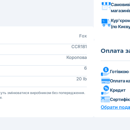
Самовиві
магазині
Кур'єром
(по Києву
Fox
CCR181
Оплата 
Коропова
6
Готівкою
20 lb
Оплата к
Кредит
ожуть змінюватися виробником без попередження.
м.
Сертифі
Обрати пода