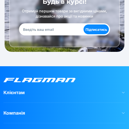
Будь в курсі!
Отримуй першим товари за вигідними цінами,
дізнавайся про акції та новинки
Підписатись
Клієнтам
Компанія