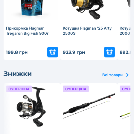
Прикормка Flagman
Котушка Flagman '25 Arty
Котушка
Tregaron Big Fish 900г
2500S
2000S
199.8 грн
923.9 грн
892.8
Знижки
Всі товари
СУПЕРЦІНА
СУПЕРЦІНА
СУПЕР