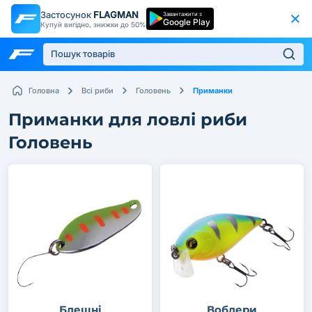
Застосунок
FLAGMAN
Завантажити з
Google Play
Купуй вигідно, знижки до 50%
Приманки
Головна
Всі риби
Головень
Приманки для ловлі риби
Головень
Блешні
Воблери