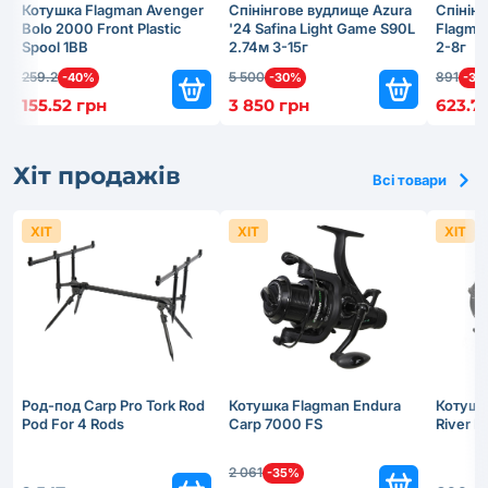
Котушка Flagman Avenger
Cпінінговe вудлище Azura
Cпінін
Bolo 2000 Front Plastic
'24 Safina Light Game S90L
Flagma
Spool 1BB
2.74м 3-15г
2-8г
259.2
5 500
891
-40%
-30%
-30
155.52 грн
3 850 грн
623.7
Хіт продажів
Всі товари
ХІТ
ХІТ
ХІТ
Род-под Carp Pro Tork Rod
Котушка Flagman Endura
Котушк
Pod For 4 Rods
Carp 7000 FS
River 
2 061
-35%