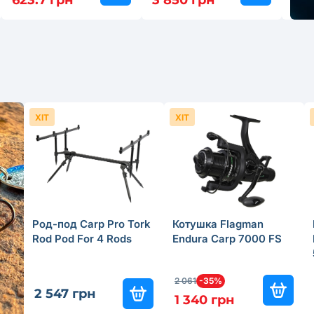
623.7 грн
3 850 грн
155
ХІТ
ХІТ
Род-под Carp Pro Tork
Котушка Flagman
Rod Pod For 4 Rods
Endura Carp 7000 FS
2 061
-35%
2 547 грн
1 340 грн