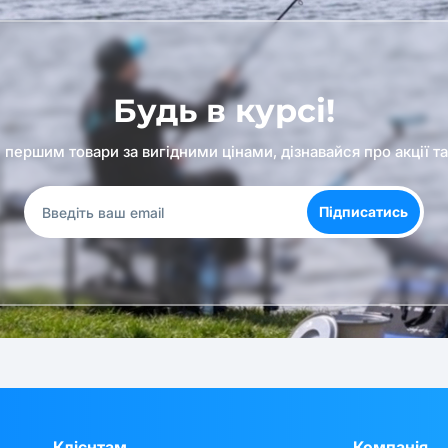
Будь в курсі!
першим товари за вигідними цінами, дізнавайся про акції т
Підписатись
Клієнтам
Компанія