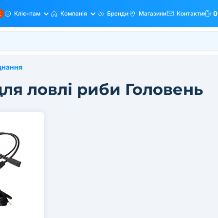
ж
Клієнтам
Компанія
Бренди
Магазини
Контакти
0
днання
для ловлі риби Головень