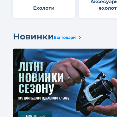
Аксесуар
Ехолоти
ехолот
Новинки
Всі товари