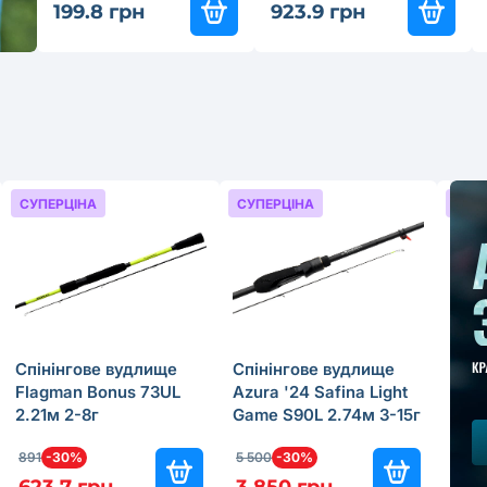
199.8 грн
923.9 грн
СУПЕРЦІНА
СУПЕРЦІНА
СУП
Cпінінговe вудлище
Cпінінговe вудлище
Кот
Flagman Bonus 73UL
Azura '24 Safina Light
Aven
2.21м 2-8г
Game S90L 2.74м 3-15г
Fron
891
-30%
5 500
-30%
259.