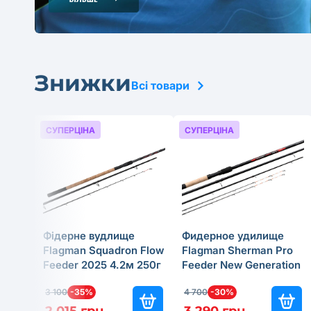
Знижки
Всі товари
СУПЕРЦІНА
СУПЕРЦІНА
Фідерне вудлище
Фидерное удилище
Flagman Squadron Flow
Flagman Sherman Pro
Feeder 2025 4.2м 250г
Feeder New Generation
2025 4м 180г
3 100
-35%
4 700
-30%