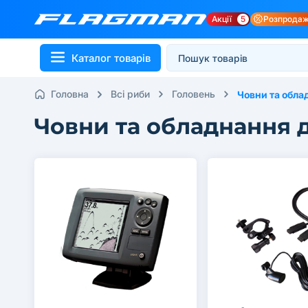
Акції
5
Розпрода
Каталог товарів
Головна
Всі риби
Головень
Човни та обла
Човни та обладнання 