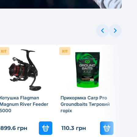
.52 грн
ХІТ
ХІТ
ХІТ
Котушка Flagman
Прикормка Carp Pro
Cпінін
Magnum River Feeder
Groundbaits Тигровий
Flagma
5000
горiх
18г
837
-3
899.6 грн
110.3 грн
585.