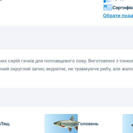
Сертифі
Обрати пода
их серій гачків для поплавцевого лову. Виготовлені з тонког
ний округлий загин; акуратне, не травмуюче рибу, але жало,
Лящ
Головень