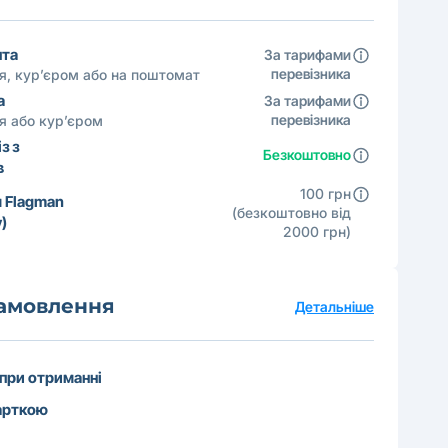
шта
За тарифами
перевізника
ня, кур’єром або на поштомат
а
За тарифами
перевізника
ня або кур’єром
з з
Безкоштовно
в
100 грн
 Flagman
(безкоштовно від
)
2000 грн)
замовлення
Детальніше
 при отриманні
арткою