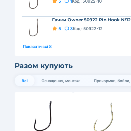
5
1
Код :
50922-10
Гачки Owner 50922 Pin Hook №12
5
3
Код :
50922-12
Показати всі 8
Разом купують
Всі
Оснащення, монтаж
Прикормки, бойли,