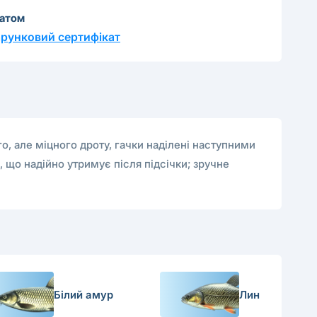
катом
рунковий сертифікат
о, але міцного дроту, гачки наділені наступними
 що надійно утримує після підсічки; зручне
Білий амур
Лин