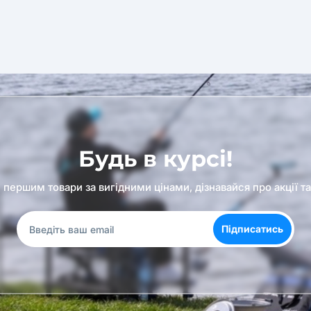
Будь в курсі!
першим товари за вигідними цінами, дізнавайся про акції т
Підписатись