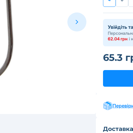
Увійдіть 
Персональна
62.04 грн
і 
65.3 
Перевіри
Доставк