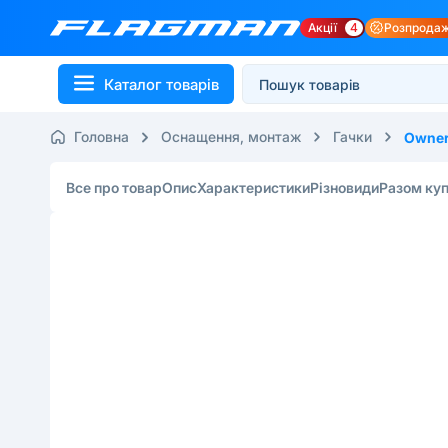
Акції
4
Розпрода
Каталог товарів
Головна
Оснащення, монтаж
Гачки
Owne
Все про товар
Опис
Характеристики
Різновиди
Разом ку