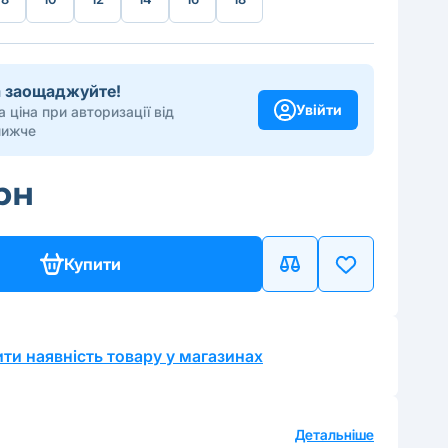
та заощаджуйте!
Увійти
 ціна при авторизації від
нижче
грн
Купити
ти наявність товару у магазинах
а
Детальніше