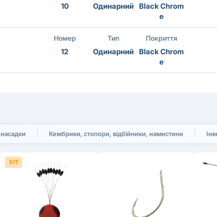
10
Одинарний
Black Chrom
e
Номер
Тип
Покриття
12
Одинарний
Black Chrom
e
 насадки
Кембрики, стопори, відбійники, намистини
Інв
ХІТ