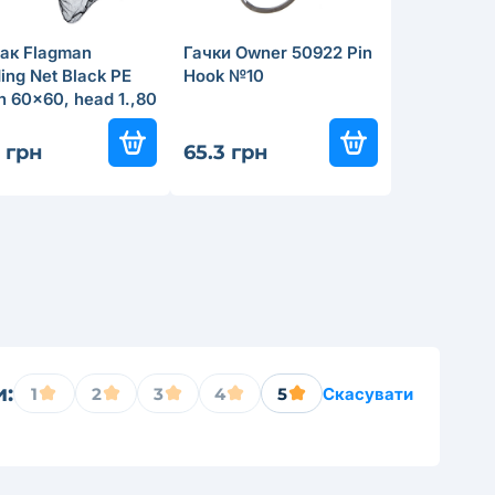
ак Flagman
Гачки Owner 50922 Pin
ing Net Black PE
Hook №10
 60x60, head 1.,80
 sec
 грн
65.3 грн
и:
1
2
3
4
5
Скасувати