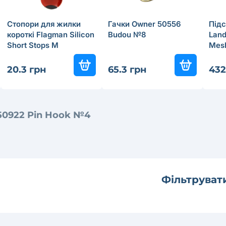
Стопори для жилки
Гачки Owner 50556
Підс
короткі Flagman Silicon
Budou №8
Land
Short Stops M
Mesh
м, 2
20.3 грн
65.3 грн
432
50922 Pin Hook №4
Фільтруват