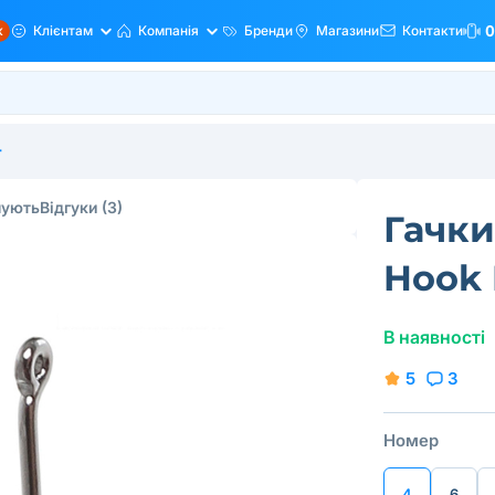
ж
Клієнтам
Компанія
Бренди
Магазини
Контакти
0
r
пують
Відгуки
(3)
Гачки
Hook
В наявності
5
3
Номер
4
6