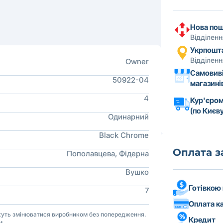
Нова по
Відділен
Укрпошт
Відділен
Owner
Самовиві
50922-04
магазині
4
Кур'єром
(по Києву
Одинарний
Black Chrome
Оплата 
Пополавцева, Фідерна
Вушко
Готівкою
7
Оплата к
ожуть змінюватися виробником без попередження.
Кредит
м.