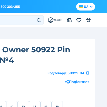
 800 303-355
UA
Увійти
 Owner 50922 Pin
 №4
Код товару:
50922-04
Поділитися
8
10
12
14
16
18