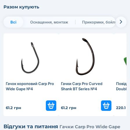
Разом купують
Всі
Оснащення, монтаж
Прикормки, бойли, наса
Гачок короповий Carp Pro
Гачки Carp Pro Curved
Повідо
Wide Gape №4
Shank BT Series №4
Double 
61.2 грн
61.2 грн
220.1 
Відгуки та питання
Гачки Carp Pro Wide Gape