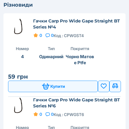
Різновиди
Гачки Carp Pro Wide Gape Straight BT
Series №4
0
0
Код :
CPWGST4
Номер
Тип
Покриття
4
Одинарний
Чорно Матов
е Ptfe
59 грн
Купити
Гачки Carp Pro Wide Gape Straight BT
Series №6
0
0
Код :
CPWGST6
Номер
Тип
Покриття