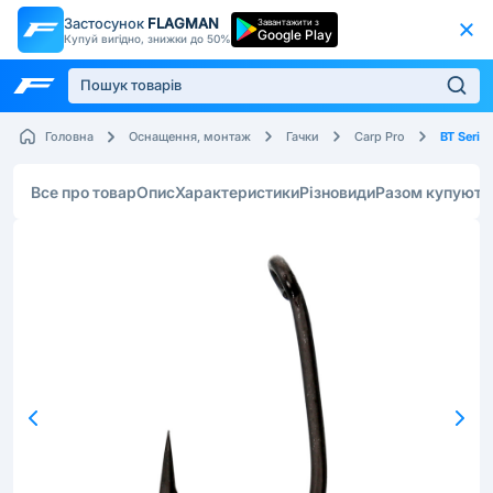
Застосунок
FLAGMAN
Завантажити з
Google Play
Купуй вигідно, знижки до 50%
BT Series
Головна
Оснащення, монтаж
Гачки
Carp Pro
Все про товар
Опис
Характеристики
Різновиди
Разом купують