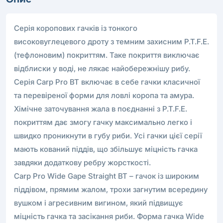
Серія коропових гачків із тонкого
високовуглецевого дроту з темним захисним P.T.F.E.
(тефлоновим) покриттям. Таке покриття виключає
відблиски у воді, не лякає найобережнішу рибу.
Серія Carp Pro BT включає в себе гачки класичної
та перевіреної форми для ловлі коропа та амура.
Хімічне заточування жала в поєднанні з P.T.F.E.
покриттям дає змогу гачку максимально легко і
швидко проникнути в губу риби. Усі гачки цієї серії
мають кований піддів, що збільшує міцність гачка
завдяки додаткову ребру жорсткості.
Carp Pro Wide Gape Straight BT – гачок із широким
піддівом, прямим жалом, трохи загнутим всередину
вушком і агресивним вигином, який підвищує
міцність гачка та засікання риби. Форма гачка Wide