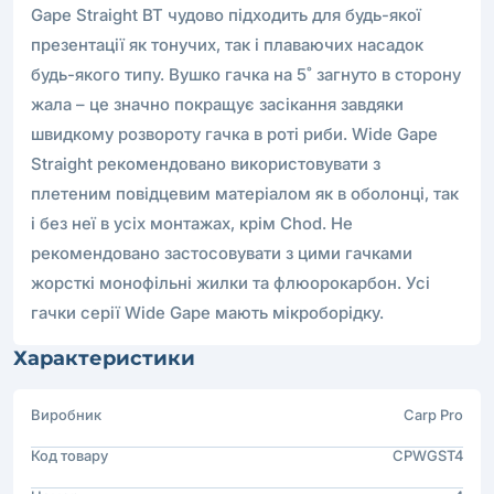
Gape Straight BT чудово підходить для будь-якої
презентації як тонучих, так і плаваючих насадок
будь-якого типу. Вушко гачка на 5˚ загнуто в сторону
жала – це значно покращує засікання завдяки
швидкому розвороту гачка в роті риби. Wide Gape
Straight рекомендовано використовувати з
плетеним повідцевим матеріалом як в оболонці, так
і без неї в усіх монтажах, крім Chod. Не
рекомендовано застосовувати з цими гачками
жорсткі монофільні жилки та флюорокарбон. Усі
гачки серії Wide Gape мають мікроборідку.
Характеристики
Виробник
Carp Pro
Код товару
CPWGST4