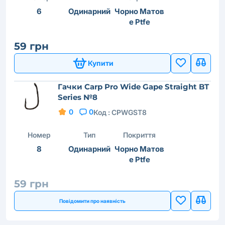
6
Одинарний
Чорно Матов
е Ptfe
59 грн
Купити
Гачки Carp Pro Wide Gape Straight BT
Series №8
0
0
Код :
CPWGST8
Номер
Тип
Покриття
8
Одинарний
Чорно Матов
е Ptfe
59 грн
Повідомити про наявність