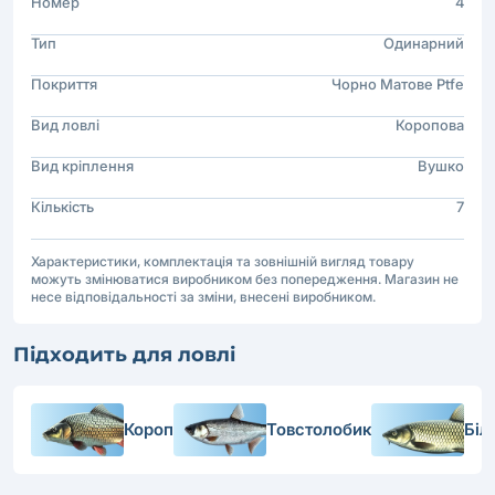
Номер
4
Тип
Одинарний
Покриття
Чорно Матове Ptfe
Вид ловлі
Коропова
Вид кріплення
Вушко
Кількість
7
Характеристики, комплектація та зовнішній вигляд товару
можуть змінюватися виробником без попередження. Магазин не
несе відповідальності за зміни, внесені виробником.
Підходить для ловлі
Короп
Товстолобик
Біл