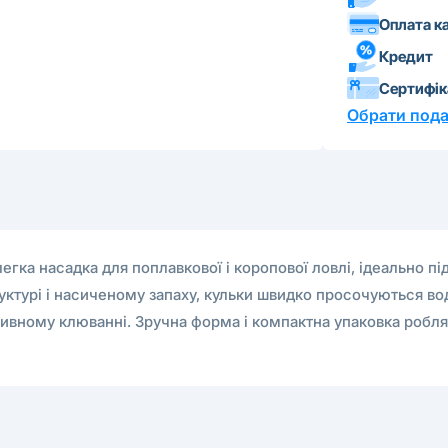
Оплата к
Кредит
Сертифі
Обрати пода
 легка насадка для поплавкової і коропової ловлі, ідеально п
структурі і насиченому запаху, кульки швидко просочуються 
сивному клюванні. Зручна форма і компактна упаковка робля