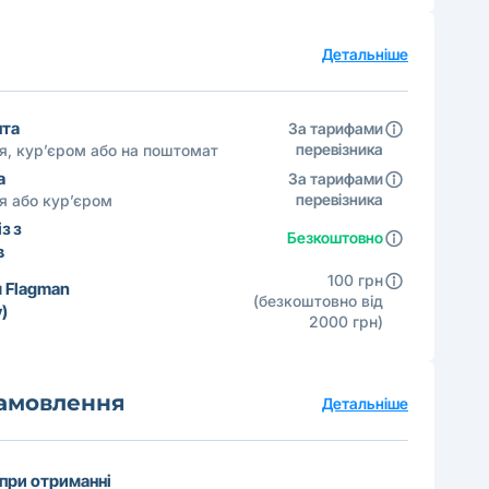
а
Детальніше
шта
За тарифами
перевізника
ня, кур’єром або на поштомат
а
За тарифами
перевізника
ня або кур’єром
з з
Безкоштовно
в
100 грн
 Flagman
(безкоштовно від
)
2000 грн)
замовлення
Детальніше
 при отриманні