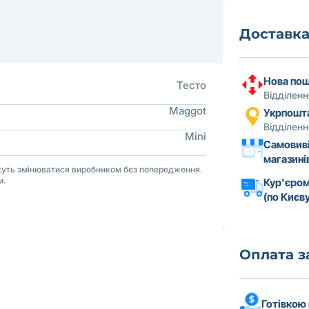
Доставк
Нова по
Тесто
Відділен
Maggot
Укрпошт
Відділен
Mini
Самовиві
магазині
ожуть змінюватися виробником без попередження.
м.
Кур'єром
(по Києву
Оплата 
Готівкою