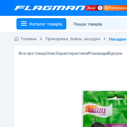
Акції
5
Розпрода
Каталог товарів
Головна
Прикормки, бойли, насадки
Насадки
Все про товар
Опис
Характеристики
Різновиди
Відгуки