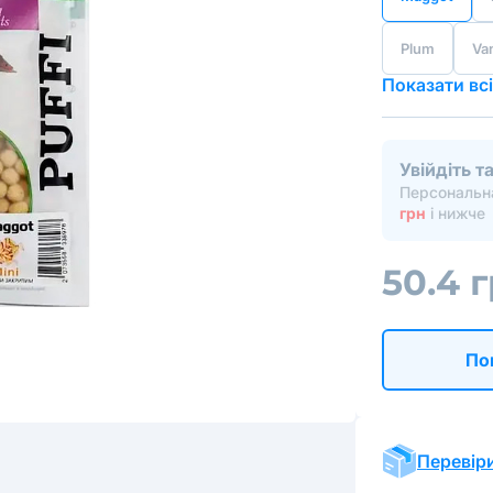
Plum
Van
Показати всі
Увійдіть 
Персональна
грн
і нижче
50.4 
По
Перевіри