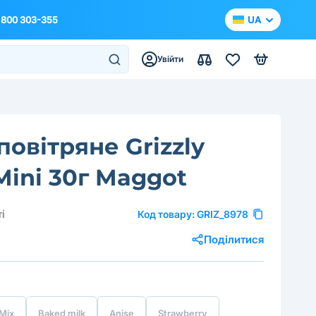
 800 303-355
UA
Увійти
 повітряне Grizzly
 Mini 30г Maggot
і
Код товару:
GRIZ_8978
Поділитися
Mix
Baked milk
Anise
Strawberry