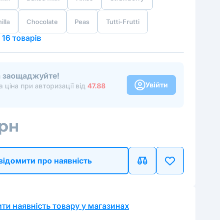
illa
Chocolate
Peas
Tutti-Frutti
 16 товарів
та заощаджуйте!
Увійти
 ціна при авторизації від
47.88
грн
відомити про наявність
ти наявність товару у магазинах