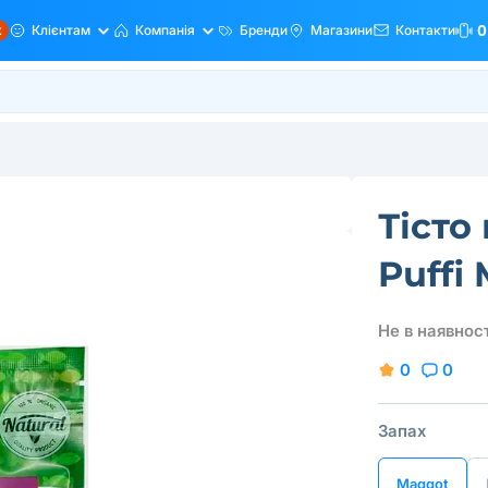
ж
Клієнтам
Компанія
Бренди
Магазини
Контакти
0
Тісто
Puffi
Не в наявност
0
0
Запах
Maggot