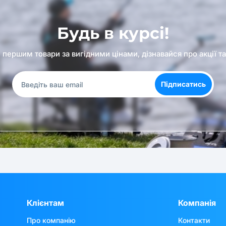
Будь в курсі!
першим товари за вигідними цінами, дізнавайся про акції т
Підписатись
Клієнтам
Компанія
Про компанію
Контакти