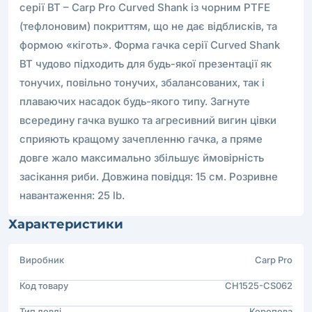
серії BT – Carp Pro Curved Shank із чорним PTFE
(тефлоновим) покриттям, що не дає відблисків, та
формою «кіготь». Форма гачка серії Curved Shank
BT чудово підходить для будь-якої презентації як
тонучих, повільно тонучих, збалансованих, так і
плаваючих насадок будь-якого типу. Загнуте
всередину гачка вушко та агресивний вигин цівки
сприяють кращому зачепленню гачка, а пряме
довге жало максимально збільшує ймовірність
засікання риби. Довжина повідця: 15 см. Розривне
навантаження: 25 lb.
Характеристики
Виробник
Carp Pro
Код товару
CH1525-CS062
Тип ловлі
Коропова