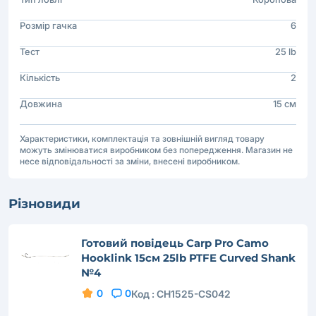
Розмір гачка
6
Тест
25 lb
Кількість
2
Довжина
15 см
Характеристики, комплектація та зовнішній вигляд товару
можуть змінюватися виробником без попередження. Магазин не
несе відповідальності за зміни, внесені виробником.
Різновиди
Готовий повідець Carp Pro Camo
Hooklink 15см 25lb PTFE Curved Shank
№4
0
0
Код :
CH1525-CS042