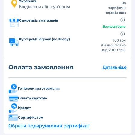
Укрпошта
За
Відділення або кур’єром
тарифами
перевізника
Самовивіз з магазинів
Безкоштовно
Кур'єром Flagman (по Києву)
100 грн
(безкоштовно
від 2000 грн)
Оплата замовлення
Детальніше
Готівкою при отриманні
Оплата карткою
Кредит
Сертифікатом
Обрати подарунковий сертифікат