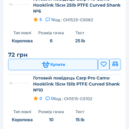
Hooklink 15см 25lb PTFE Curved Shank
№6
5
1
Код :
CH1525-CS062
Тип ловлі
Розмір гачка
Тест
Коропова
6
25 lb
72 грн
Купити
Готовий повідець Carp Pro Camo
Hooklink 15см 15lb PTFE Curved Shank
№10
0
0
Код :
CH1515-CS102
Тип ловлі
Розмір гачка
Тест
Коропова
10
15 lb