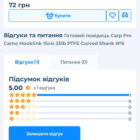
72 грн
Купити
Відгуки та питання
Готовий повідець Carp Pro
Camo Hooklink 15см 25lb PTFE Curved Shank №6
Відгуки (1)
Питання (0)
Підсумок відгуків
5.00
з 1 відгука
1
0
0
0
0
Залишити відгук