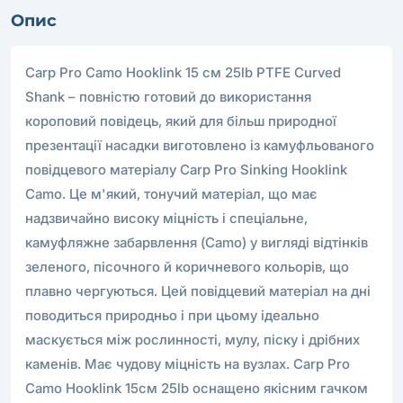
Опис
Carp Pro Camo Hooklink 15 см 25lb PTFE Curved
Shank – повністю готовий до використання
короповий повідець, який для більш природної
презентації насадки виготовлено із камуфльованого
повідцевого матеріалу Carp Pro Sinking Hooklink
Camo. Це м'який, тонучий матеріал, що має
надзвичайно високу міцність і спеціальне,
камуфляжне забарвлення (Camo) у вигляді відтінків
зеленого, пісочного й коричневого кольорів, що
плавно чергуються. Цей повідцевий матеріал на дні
поводиться природньо і при цьому ідеально
маскується між рослинності, мулу, піску і дрібних
каменів. Має чудову міцність на вузлах. Carp Pro
Camo Hooklink 15см 25lb оснащено якісним гачком