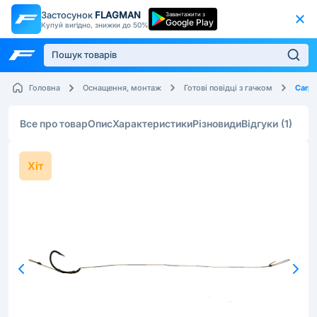
Застосунок
FLAGMAN
Завантажити з
Google Play
Купуй вигідно, знижки до 50%
Carp 
Головна
Оснащення, монтаж
Готові повідці з гачком
Все про товар
Опис
Характеристики
Різновиди
Відгуки
(1)
Хіт