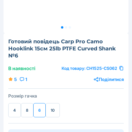
Готовий повідець Carp Pro Camo
Hooklink 15см 25lb PTFE Curved Shank
№6
В наявності
Код товару:
CH1525-CS062
5
1
Поділитися
Розмір гачка
4
8
6
10