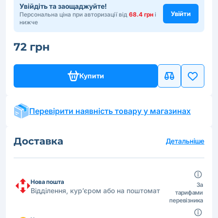
Увійдіть та заощаджуйте!
Увійти
Персональна ціна при авторизації від
68.4 грн
і
нижче
72 грн
Купити
Перевірити наявність товару у магазинах
Доставка
Детальніше
Нова пошта
За
Відділення, кур’єром або на поштомат
тарифами
перевізника