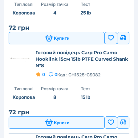
Тип ловлі
Розмір гачка
Тест
Коропова
4
25 lb
72 грн
Купити
Готовий повідець Carp Pro Camo
Hooklink 15см 15lb PTFE Curved Shank
№8
0
0
Код :
CH1525-CS082
Тип ловлі
Розмір гачка
Тест
Коропова
8
15 lb
72 грн
Купити
Готовий повідець Carp Pro Camo