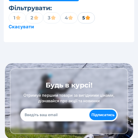
Фільтрувати:
1
2
3
4
5
Скасувати
Будь в курсі!
Отримуй першим товари за вигідними цінами,
дізнавайся про акції та новинки
Підписатись