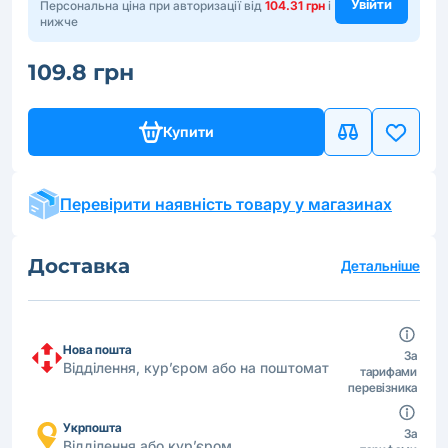
Увійти
Персональна ціна при авторизації від
104.31 грн
і
нижче
109.8 грн
Купити
Перевірити наявність товару у магазинах
Доставка
Детальніше
Нова пошта
За
Відділення, кур’єром або на поштомат
тарифами
перевізника
Укрпошта
За
Відділення або кур’єром