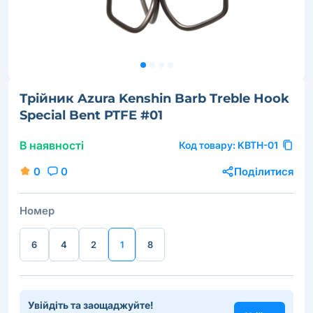
Трійник Azura Kenshin Barb Treble Hook
Special Bent PTFE #01
В наявності
Код товару:
KBTH-01
0
0
Поділитися
Номер
6
4
2
1
8
Увійдіть та заощаджуйте!