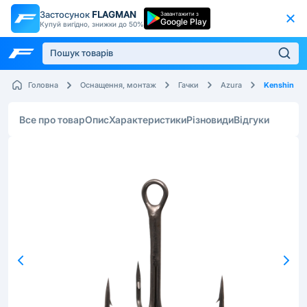
Застосунок
FLAGMAN
Завантажити з
Google Play
Купуй вигідно, знижки до 50%
Kenshin
Головна
Оснащення, монтаж
Гачки
Azura
Все про товар
Опис
Характеристики
Різновиди
Відгуки