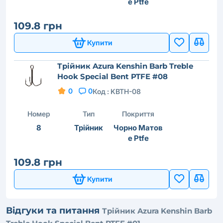
е Ptfe
109.8 грн
Купити
Трійник Azura Kenshin Barb Treble
Hook Special Bent PTFE #08
0
0
Код :
KBTH-08
Номер
Тип
Покриття
8
Трійник
Чорно Матов
е Ptfe
109.8 грн
Купити
Відгуки та питання
Трійник Azura Kenshin Barb