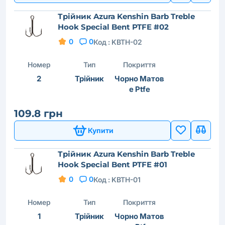
Трійник Azura Kenshin Barb Treble
Hook Special Bent PTFE #02
0
0
Код :
KBTH-02
Номер
Тип
Покриття
2
Трійник
Чорно Матов
е Ptfe
109.8 грн
Купити
Трійник Azura Kenshin Barb Treble
Hook Special Bent PTFE #01
0
0
Код :
KBTH-01
Номер
Тип
Покриття
1
Трійник
Чорно Матов