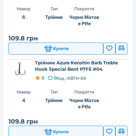
Номер
Тип
Покриття
6
Трійник
Чорно Матов
е Ptfe
109.8 грн
Купити
Трійник Azura Kenshin Barb Treble
Hook Special Bent PTFE #04
0
0
Код :
KBTH-04
Номер
Тип
Покриття
4
Трійник
Чорно Матов
е Ptfe
109.8 грн
Купити