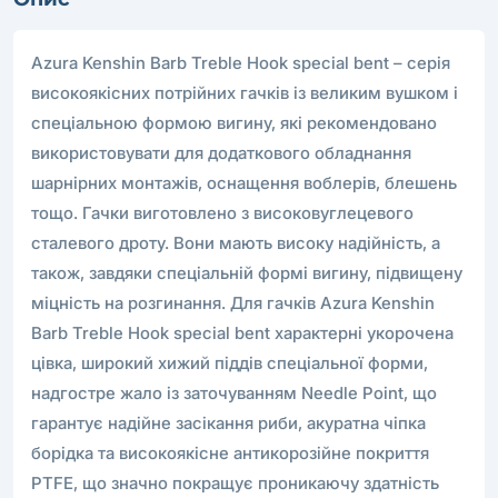
Azura Kenshin Barb Treble Hook special bent – серія
високоякісних потрійних гачків із великим вушком і
спеціальною формою вигину, які рекомендовано
використовувати для додаткового обладнання
шарнірних монтажів, оснащення воблерів, блешень
тощо. Гачки виготовлено з високовуглецевого
сталевого дроту. Вони мають високу надійність, а
також, завдяки спеціальній формі вигину, підвищену
міцність на розгинання. Для гачків Azura Kenshin
Barb Treble Hook special bent характерні укорочена
цівка, широкий хижий піддiв спеціальної форми,
надгостре жало із заточуванням Needle Point, що
гарантує надійне засікання риби, акуратна чіпка
борідка та високоякісне антикорозійне покриття
PTFE, що значно покращує проникаючу здатність