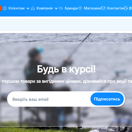
ж
Клієнтам
Компанія
Бренди
Магазини
Контакти
0
Будь в курсі!
першим товари за вигідними цінами, дізнавайся про акції т
Підписатись