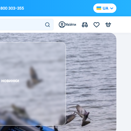
 800 303-355
UA
Увійти
а новинки