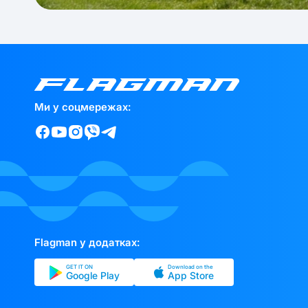
Ми у соцмережах:
Flagman у додатках:
GET IT ON
Download on the
Google Play
App Store