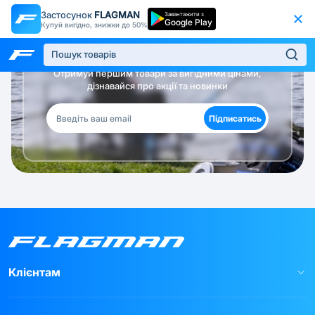
Застосунок
FLAGMAN
Завантажити з
Google Play
Купуй вигідно, знижки до 50%
Будь в курсі!
Отримуй першим товари за вигідними цінами,
дізнавайся про акції та новинки
Підписатись
Клієнтам