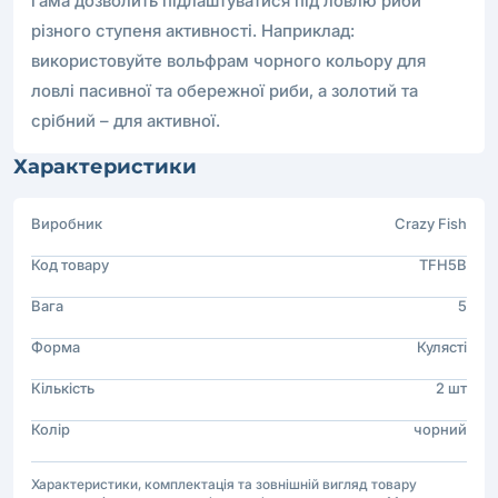
гама дозволить підлаштуватися під ловлю риби
різного ступеня активності. Наприклад:
використовуйте вольфрам чорного кольору для
ловлі пасивної та обережної риби, а золотий та
срібний – для активної.
Характеристики
Виробник
Crazy Fish
Код товару
TFH5B
Вага
5
Форма
Кулясті
Кількість
2 шт
Колір
чорний
Характеристики, комплектація та зовнішній вигляд товару