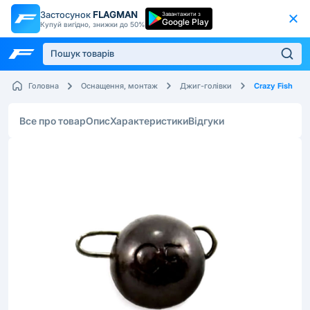
Застосунок
FLAGMAN
Завантажити з
Google Play
Купуй вигідно, знижки до 50%
Crazy Fish
Головна
Оснащення, монтаж
Джиг-голівки
Все про товар
Опис
Характеристики
Відгуки