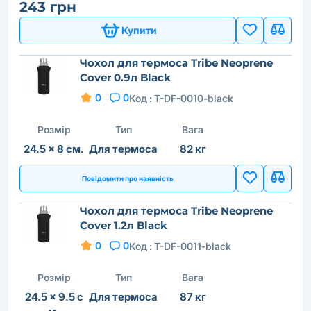
243 грн
Купити
Чохол для термоса Tribe Neoprene
Cover 0.9л Black
0
0
Код :
T-DF-0010-black
Розмір
Тип
Вага
24.5 × 8 см.
Для термоса
82 кг
Повідомити про наявність
Чохол для термоса Tribe Neoprene
Cover 1.2л Black
0
0
Код :
T-DF-0011-black
Розмір
Тип
Вага
24.5 × 9.5 с
Для термоса
87 кг