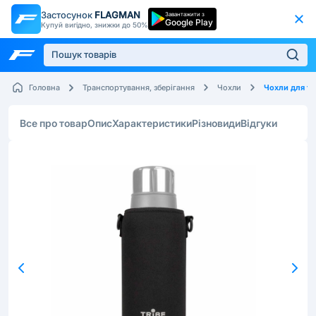
Застосунок
FLAGMAN
Завантажити з
Google Play
Купуй вигідно, знижки до 50%
Чохли для те
Головна
Транспортування, зберігання
Чохли
Все про товар
Опис
Характеристики
Різновиди
Відгуки