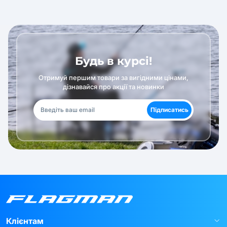
Будь в курсі!
Отримуй першим товари за вигідними цінами,
дізнавайся про акції та новинки
Підписатись
Клієнтам