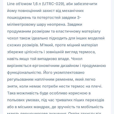
Line об’ємом 1,6 л (UTRC-029), аби забезпечити
йому повноцінний захист від механічних
пошкоджень та потертостей завдяки 3-
міліметровому шару неопрена. Завдяки
продуманим розмірам та еластичному матеріалу
чохол також ідеально підходить для інших моделей
схожих розмірів. М’який, проте міцний матеріал
збереже цілісність і зовнішній вигляд термоса,
навіть якщо той випадково впаде. Чохол
вирізняється ергономічним дизайном і продуманою
функціональністю. Його укомплектовано
регульованим наплічним ременем, який легко
зняти, коли немає потреби нести термос на плечі.
Така можливість буде особливо корисною в
польових умовах, під час тривалих піших переходів
або в міських мандрах, де зручність та мобільність
мають першочергове значення. Окрім захисту від