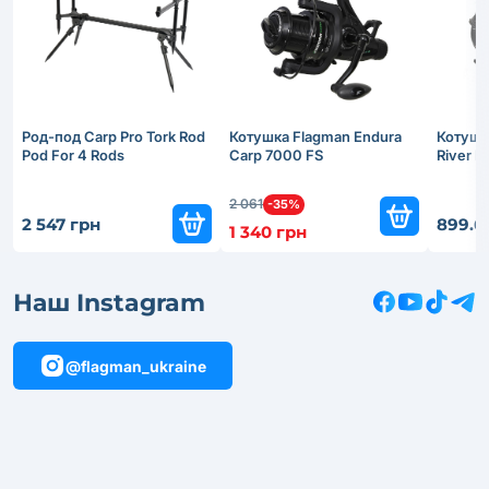
Род-под Carp Pro Tork Rod
Котушка Flagman Endura
Котушк
Pod For 4 Rods
Carp 7000 FS
River 
2 061
-35%
2 547 грн
899.6
1 340 грн
Наш Instagram
@flagman_ukraine