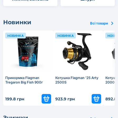
Новинки
Всі товари
НОВИНКА
НОВИНКА
НОВИ
Прикормка Flagman
Котушка Flagman '25 Arty
Котушка
Tregaron Big Fish 900г
2500S
2000S
199.8 грн
923.9 грн
892.8
Знижки