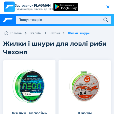
Застосунок
FLAGMAN
Завантажити з
Google Play
Купуй вигідно, знижки до 50%
Жилки і шнури
Головна
Всі риби
Чехоня
Жилки і шнури для ловлі риби
Чехоня
Жилки, волосінь
Шнури