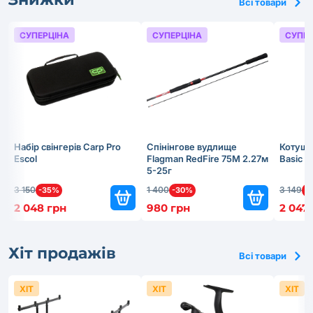
Всі товари
СУПЕРЦІНА
СУПЕРЦІНА
СУПЕР
Набір свінгерів Carp Pro
Спінінгове вудлище
Котушк
Escol
Flagman RedFire 75M 2.27м
Basic 
5-25г
3 150
1 400
3 149
-35%
-30%
-
2 048 грн
980 грн
2 047
Хіт продажів
Всі товари
ХІТ
ХІТ
ХІТ