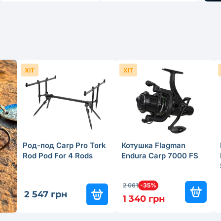
ХІТ
ХІТ
Род-под Carp Pro Tork
Котушка Flagman
Rod Pod For 4 Rods
Endura Carp 7000 FS
2 061
-35%
2 547 грн
1 340 грн