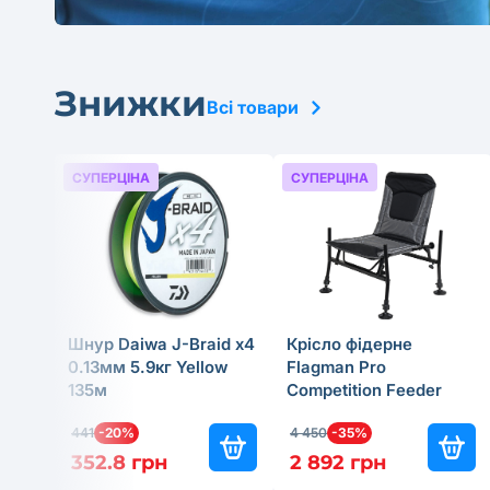
Знижки
Всі товари
СУПЕРЦІНА
СУПЕРЦІНА
Шнур Daiwa J-Braid x4
Крісло фідерне
0.13мм 5.9кг Yellow
Flagman Pro
135м
Competition Feeder
Chair Legs Ø25мм
441
-20%
4 450
-35%
352.8 грн
2 892 грн