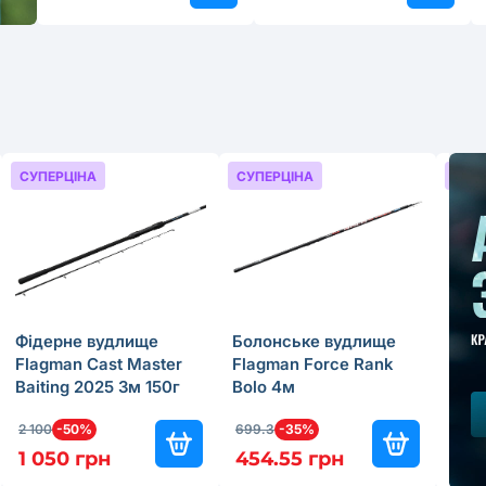
СУПЕРЦІНА
СУПЕРЦІНА
СУП
Фідерне вудлище
Болонське вудлище
Бол
Flagman Cast Master
Flagman Force Rank
Fla
Baiting 2025 3м 150г
Bolo 4м
Bolo
2 100
-50%
699.3
-35%
499.
1 050 грн
454.55 грн
349