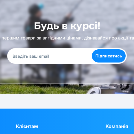
Будь в курсі!
першим товари за вигідними цінами, дізнавайся про акції т
Підписатись
Клієнтам
Компанія