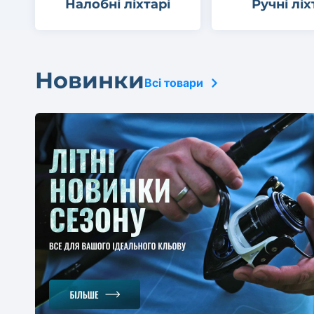
Налобні ліхтарі
Ручні ліх
Новинки
Всі товари