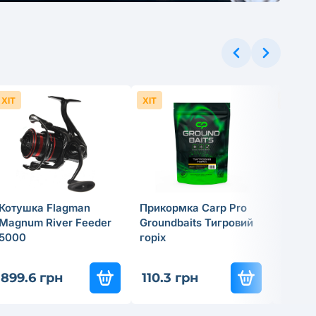
ХІТ
ХІТ
ХІТ
Котушка Flagman
Прикормка Carp Pro
Cпінін
Magnum River Feeder
Groundbaits Тигровий
Flagma
5000
горiх
18г
837
-3
899.6 грн
110.3 грн
585.