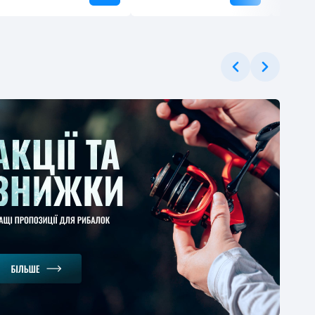
ЕРЦІНА
онське вудлище
gman Magnum Mod
 4м
1
-30%
.37 грн