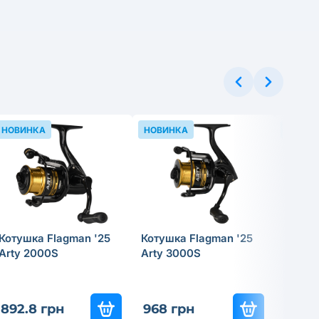
НОВИНКА
НОВИНКА
НОВИН
Котушка Flagman '25
Котушка Flagman '25
Прико
Arty 2000S
Arty 3000S
Tregar
Skimm
892.8 грн
968 грн
199.8