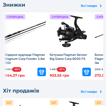
Знижки
Всі товари
СУПЕРЦІНА
СУПЕРЦІНА
СУПЕР
Фідерне вудлище Flagman
Котушка Flagman Sensor
Болонс
Magnum Carp Feeder 3.6м
Big Game Carp 6000 FS
Flagma
130г
3м
949.1
1 467
389.3
-30%
-35%
-
664.37 грн
953.55 грн
272.51
Хіт продажів
Всі товари
ХІТ
ХІТ
ХІТ