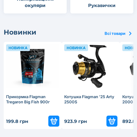
окуляри
Рукавички
Новинки
Всі товари
НОВИНКА
НОВИНКА
НОВИ
Прикормка Flagman
Котушка Flagman '25 Arty
Котушка
Tregaron Big Fish 900г
2500S
2000S
199.8 грн
923.9 грн
892.8