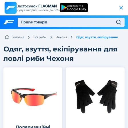
Застосунок
FLAGMAN
Завантажити з
Google Play
Купуй вигідно, знижки до 50%
Одяг, взуття, екіпірування
Головна
Всі риби
Чехоня
Одяг, взуття, екіпірування для
ловлі риби Чехоня
Поляризаційні