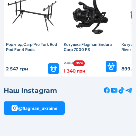
Род-под Carp Pro Tork Rod
Котушка Flagman Endura
Котушк
Pod For 4 Rods
Carp 7000 FS
River 
2 061
-35%
2 547 грн
899.6
1 340 грн
Наш Instagram
@flagman_ukraine