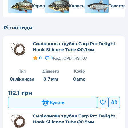
Короп
Карась
Товстол
Різновиди
Силіконова трубка Carp Pro Delight
Hook Silicone Tube Ø0.7мм
0
0
Код :
CPDTHST07
Тип
Діаметр
Колір
Силіконова
0.7 мм
Camo
112.1 грн
Купити
Силіконова трубка Carp Pro Delight
Hook Silicone Tube Ø0.5мм