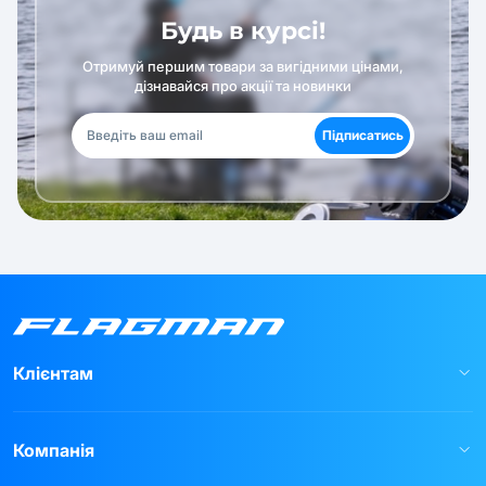
Будь в курсі!
Отримуй першим товари за вигідними цінами,
дізнавайся про акції та новинки
Підписатись
Клієнтам
Компанія