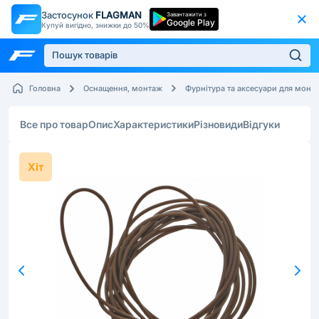
Застосунок
FLAGMAN
Завантажити з
Google Play
Купуй вигідно, знижки до 50%
Головна
Оснащення, монтаж
Фурнітура та аксесуари для монт
Все про товар
Опис
Характеристики
Різновиди
Відгуки
Хіт