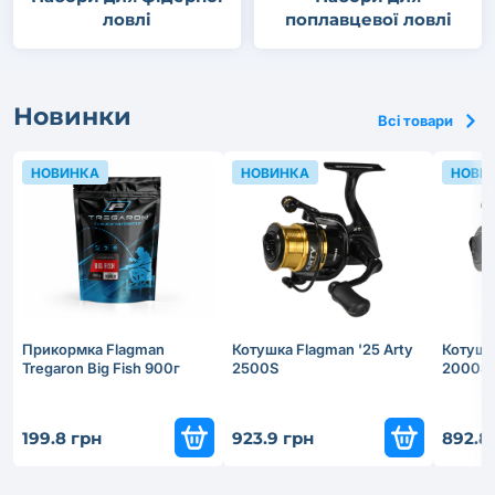
ловлі
поплавцевої ловлі
Новинки
Всі товари
НОВИНКА
НОВИНКА
НОВИ
Прикормка Flagman
Котушка Flagman '25 Arty
Котушка
Tregaron Big Fish 900г
2500S
2000S
199.8 грн
923.9 грн
892.8