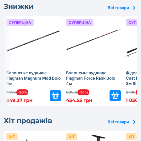
Знижки
Всі товари
СУПЕРЦІНА
СУПЕРЦІНА
СУПЕР
Болонське вудлище
Болонське вудлище
Фідерн
Flagman Magnum Mod Bolo
Flagman Force Rank Bolo
Cast Ma
4м
4м
3м 150
499.1
699.3
2 100
-30%
-35%
-
349.37 грн
454.55 грн
1 050 
Хіт продажів
Всі товари
ХІТ
ХІТ
ХІТ