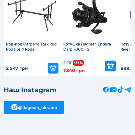
Род-под Carp Pro Tork Rod
Котушка Flagman Endura
Котушк
Pod For 4 Rods
Carp 7000 FS
River 
2 061
-35%
2 547 грн
899.6
1 340 грн
Наш Instagram
@flagman_ukraine