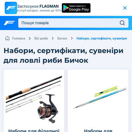
Застосунок
FLAGMAN
Завантажити з
Google Play
Купуй вигідно, знижки до 50%
Набори, сертифікати, сувеніри
Головна
Всі риби
Бичок
Набори, сертифікати, сувеніри
для ловлі риби Бичок
Набори для фідерної
Набори для