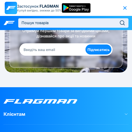
Застосунок
FLAGMAN
Завантажити з
Google Play
Купуй вигідно, знижки до 50%
Будь в курсі!
Отримуй першим товари за вигідними цінами,
дізнавайся про акції та новинки
Підписатись
Клієнтам