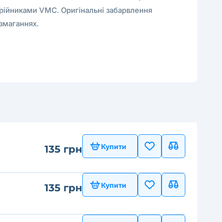
рійниками VMC. Оригінальні забарвлення
змаганнях.
Купити
135 грн
Купити
135 грн