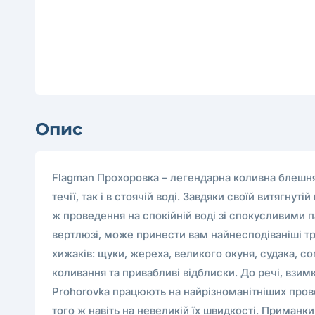
Опис
Flagman Прохоровка – легендарна коливна блешня з
течії, так і в стоячій воді. Завдяки своїй витягну
ж проведення на спокійній воді зі спокусливими
вертлюзі, може принести вам найнесподіваніші троф
хижаків: щуки, жереха, великого окуня, судака, с
коливання та привабливі відблиски. До речі, взим
Prohorovka працюють на найрізноманітніших прове
того ж навіть на невеликій їх швидкості. Приманк