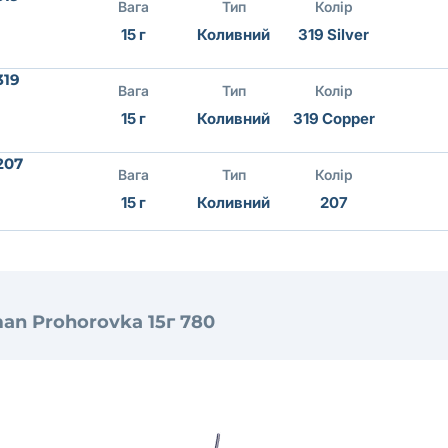
Вага
Тип
Колір
15 г
Коливний
319 Silver
319
Вага
Тип
Колір
15 г
Коливний
319 Copper
207
Вага
Тип
Колір
15 г
Коливний
207
an Prohorovka 15г 780