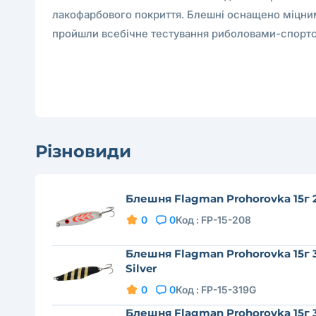
лакофарбового покриття. Блешні оснащено міцним
пройшли всебічне тестування риболовами-спортс
Різновиди
Блешня Flagman Prohorovka 15г 
0
0
Код :
FP-15-208
Блешня Flagman Prohorovka 15г 
Silver
0
0
Код :
FP-15-319G
Блешня Flagman Prohorovka 15г 