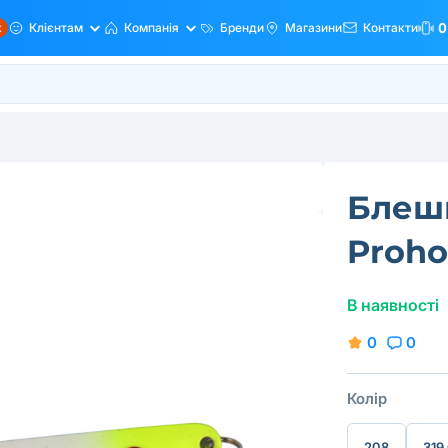
ж
Клієнтам
Компанія
Бренди
Магазини
Контакти
0
Блеш
Proho
В наявності
0
0
Колір
208
319