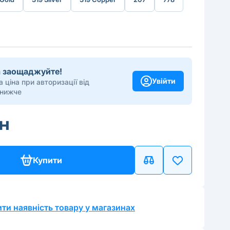
та заощаджуйте!
Увійти
 ціна при авторизації від
 нижче
рн
Купити
ти наявність товару у магазинах