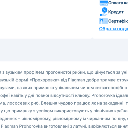
Оплата к
Кредит
Сертифі
Обрати пода
 вузьким профілем прогонистої рибки, що цінується за уніве
тій вузькій формі «Прохоровка» від Flagman добре тримає стру
 паузами, на яких приманка унікальним чином зигзагоподібн
еї навіть у дні повної відсутності кльову. Prohorovka ідеа
ома, лососевих риб. Блешня чудово працює як на закиданні, т
ку цю приманку з успіхом використовують у північних країна
деннях – рівномірному, рівномірному із чирканням по дну, 
и Flagman Prohorovka виготовлені з латуні, вирізняються в