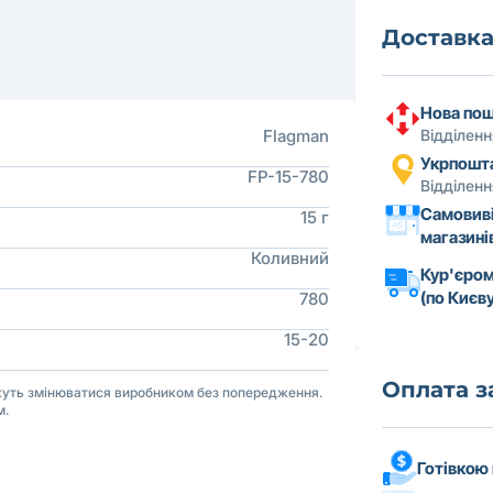
Доставк
Нова по
Flagman
Відділен
Укрпошт
FP-15-780
Відділен
Самовиві
15 г
магазині
Коливний
Кур'єром
(по Києву
780
15-20
Оплата 
ожуть змінюватися виробником без попередження.
м.
Готівкою