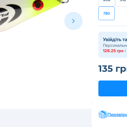
780
Увійдіть 
Персональна
128.25 грн
і
135 г
Перевіри