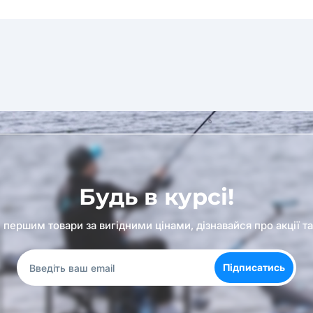
Будь в курсі!
першим товари за вигідними цінами, дізнавайся про акції т
Підписатись