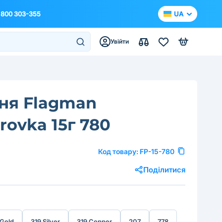
 800 303-355
UA
Увійти
ня Flagman
rovka 15г 780
Код товару:
FP-15-780
Поділитися
 Gold
319 Silver
319 Copper
207
778