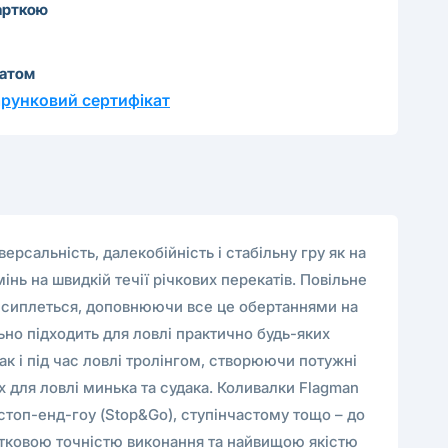
арткою
катом
рунковий сертифікат
рсальність, далекобійність і стабільну гру як на
мінь на швидкій течії річкових перекатів. Повільне
о сиплеться, доповнюючи все це обертаннями на
льно підходить для ловлі практично будь-яких
ак і під час ловлі тролінгом, створюючи потужні
х для ловлі минька та судака. Коливалки Flagman
стоп-енд-гоу (Stop&Go), ступінчастому тощо – до
инятковою точністю виконання та найвищою якістю