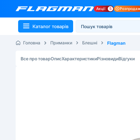
Акції
5
Розпрода
Каталог товарів
Головна
Приманки
Блешні
Flagman
Все про товар
Опис
Характеристики
Різновиди
Відгуки