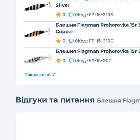
Silver
0
0
Код :
FP-15-319S
Блешня Flagman Prohorovka 15г 
Copper
0
0
Код :
FP-15-319C
Блешня Flagman Prohorovka 15г 
0
0
Код :
FP-15-207
Показати всі 7
Відгуки та питання
Блешня Flagm