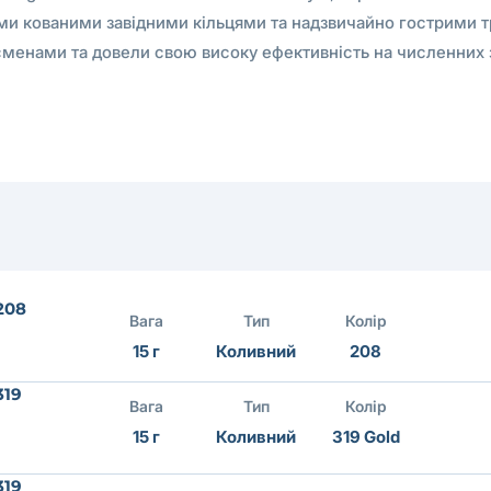
и кованими завідними кільцями та надзвичайно гострими т
менами та довели свою високу ефективність на численних 
208
Вага
Тип
Колір
15 г
Коливний
208
319
Вага
Тип
Колір
15 г
Коливний
319 Gold
319