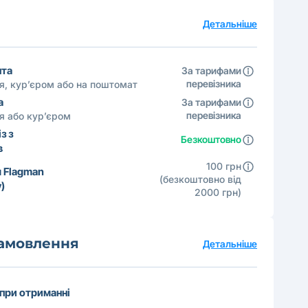
а
Детальніше
шта
За тарифами
перевізника
ня, кур’єром або на поштомат
а
За тарифами
перевізника
ня або кур’єром
з з
Безкоштовно
в
100 грн
 Flagman
(безкоштовно від
)
2000 грн)
замовлення
Детальніше
 при отриманні