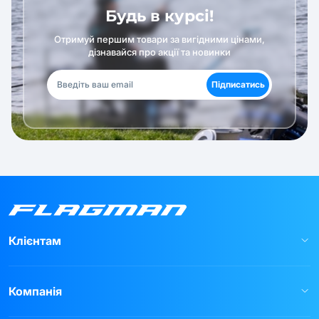
Будь в курсі!
Отримуй першим товари за вигідними цінами,
дізнавайся про акції та новинки
Підписатись
Клієнтам
Компанія