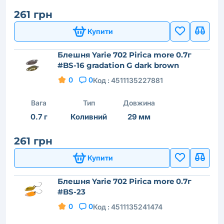
261 грн
Купити
Блешня Yarie 702 Pirica more 0.7г
#BS-16 gradation G dark brown
0
0
Код :
4511135227881
Вага
Тип
Довжина
0.7 г
Коливний
29 мм
261 грн
Купити
Блешня Yarie 702 Pirica more 0.7г
#BS-23
0
0
Код :
4511135241474