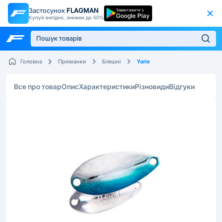
Застосунок
FLAGMAN
Завантажити з
Google Play
Купуй вигідно, знижки до 50%
Yarie
Головна
Приманки
Блешні
Все про товар
Опис
Характеристики
Різновиди
Відгуки