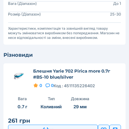
Вага (Діапазон)
До 1
Розмір (Діапазон)
25-30
Характеристики, комплектація та зовнішній вигляд товару
можуть змінюватися виробником без попередження. Магазин не
несе відповідальності за зміни, внесені виробником.
Різновиди
Блешня Yarie 702 Pirica more 0.7г
#BS-10 blue/silver
0
0
Код :
4511135226402
Вага
Тип
Довжина
0.7 г
Коливний
29 мм
261 грн