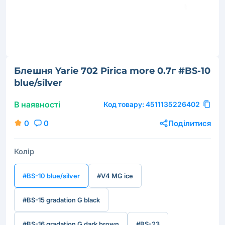
Блешня Yarie 702 Pirica more 0.7г #BS-10
blue/silver
В наявності
Код товару:
4511135226402
0
0
Поділитися
Колір
#BS-10 blue/silver
#V4 MG ice
#BS-15 gradation G black
#BS-16 gradation G dark brown
#BS-23