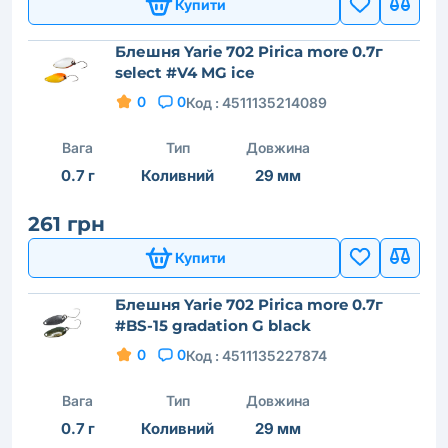
Купити
Блешня Yarie 702 Pirica more 0.7г
select #V4 MG ice
0
0
Код :
4511135214089
Вага
Тип
Довжина
0.7 г
Коливний
29 мм
261 грн
Купити
Блешня Yarie 702 Pirica more 0.7г
#BS-15 gradation G black
0
0
Код :
4511135227874
Вага
Тип
Довжина
0.7 г
Коливний
29 мм