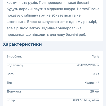
хаотичність рухів. При проведенні такої блешні
будуть доречні паузи з віддачею шнура. На течії вона
показує стабільну гру, не збивається та не
штопорить. Блешня випускається в одному розмірі,
але з різною вагою. Відмінна універсальна
приманка, що підходить для лову безлічі риб.
Характеристики
Виробник
Yarie
Код товару
4511135226402
Вага
0.7 г
Тип
Коливний
Довжина
29 мм
Колір
#BS-10 blue/silver