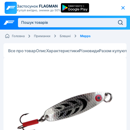
Застосунок
FLAGMAN
Завантажити з
Google Play
Купуй вигідно, знижки до 50%
Mepps
Головна
Приманки
Блешні
Все про товар
Опис
Характеристики
Різновиди
Разом купують