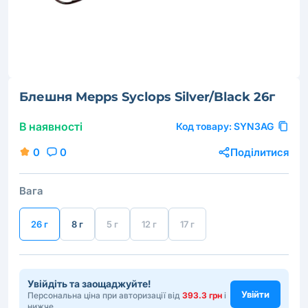
Блешня Mepps Syclops Silver/Black 26г
В наявності
Код товару:
SYN3AG
0
0
Поділитися
Вага
26 г
8 г
5 г
12 г
17 г
Увійдіть та заощаджуйте!
Увійти
Персональна ціна при авторизації від
393.3 грн
і
нижче