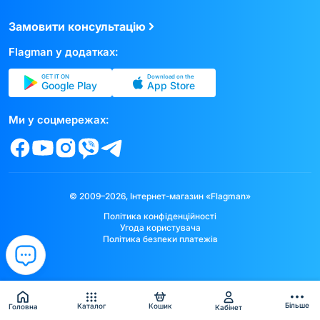
Замовити консультацію
Flagman у додатках:
GET IT ON
Download on the
Google Play
App Store
Ми у соцмережах:
© 2009–2026, Інтернет-магазин «Flagman»
Політика конфіденційності
Угода користувача
Політика безпеки платежів
Більше
Каталог
Кошик
Головна
Кабінет