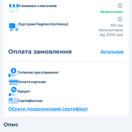
Самовивіз з магазинів
Безкоштовно
Кур'єром Flagman (по Києву)
100 грн
(безкоштовно
від 2000 грн)
Оплата замовлення
Детальніше
Готівкою при отриманні
Оплата карткою
Кредит
Сертифікатом
Обрати подарунковий сертифікат
Опис