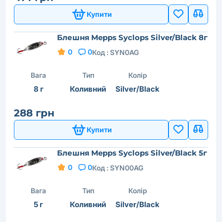
Купити
Блешня Mepps Syclops Silver/Black 8г
0
0
Код :
SYN0AG
Вага
Тип
Колір
8 г
Коливний
Silver/Black
288 грн
Купити
Блешня Mepps Syclops Silver/Black 5г
0
0
Код :
SYN00AG
Вага
Тип
Колір
5 г
Коливний
Silver/Black