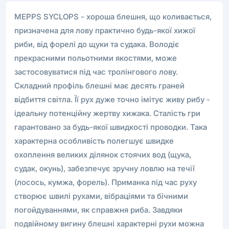
MEPPS SYCLOPS - хороша блешня, що коливається,
призначена для лову практично будь-якої хижої
риби, від форелі до щуки та судака. Володіє
прекрасними польотними якостями, може
застосовуватися під час тролінгового лову.
Складний профіль блешні має десять граней
відбиття світла. Її рух дуже точно імітує живу рибу -
ідеальну потенційну жертву хижака. Сталість гри
гарантовано за будь-якої швидкості проводки. Така
характерна особливість полегшує швидке
охоплення великих ділянок стоячих вод (щука,
судак, окунь), забезпечує зручну ловлю на течії
(лосось, кумжа, форель). Приманка під час руху
створює швилі рухами, вібраціями та бічними
погойдуваннями, як справжня риба. Завдяки
подвійному вигину блешні характерні рухи можна