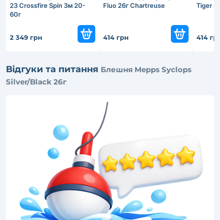
23 Crossfire Spin 3м 20-
Fluo 26г Chartreuse
Tiger 2
60г
2 349 грн
414 грн
414 гр
Відгуки та питання
Блешня Mepps Syclops
Silver/Black 26г