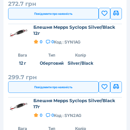
272.7 грн
Повідомити про наявність
Блешня Mepps Syclops Silver/Black
12г
0
0
Код :
SYN1AG
Вага
Тип
Колір
12 г
Обертовий
Silver/Black
299.7 грн
Повідомити про наявність
Блешня Mepps Syclops Silver/Black
17г
0
0
Код :
SYN2AG
Вага
Тип
Колір