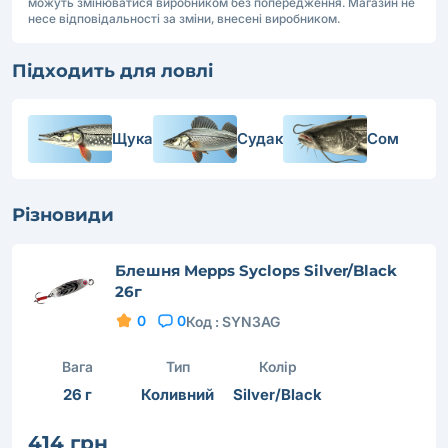
можуть змінюватися виробником без попередження. Магазин не
несе відповідальності за зміни, внесені виробником.
Підходить для ловлі
Щука
Судак
Сом
Різновиди
Блешня Mepps Syclops Silver/Black
26г
0
0
Код :
SYN3AG
Вага
Тип
Колір
26 г
Коливний
Silver/Black
414 грн