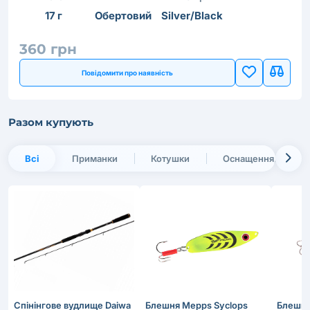
17 г
Обертовий
Silver/Black
360 грн
Повідомити про наявність
Разом купують
Всі
Приманки
Котушки
Оснащення, монта
Спінінгове вудлище Daiwa
Блешня Mepps Syclops
Блешня