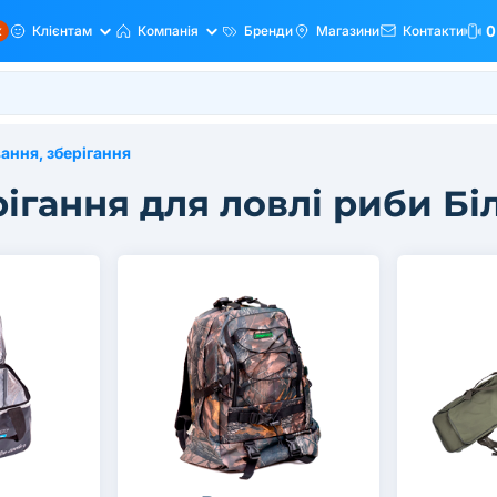
ж
Клієнтам
Компанія
Бренди
Магазини
Контакти
0
ання, зберігання
ігання для ловлі риби Бі