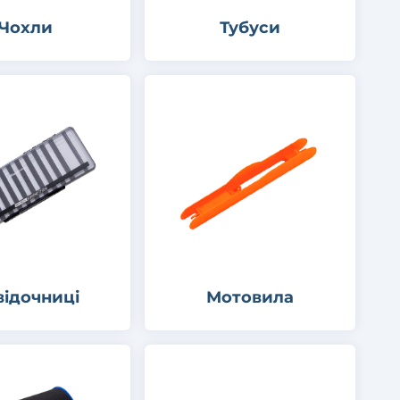
Чохли
Тубуси
відочниці
Мотовила