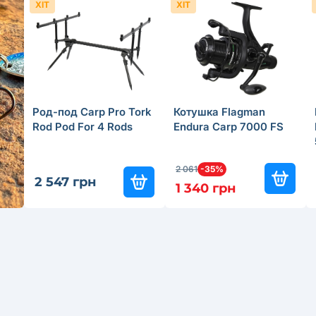
ХІТ
ХІТ
Род-под Carp Pro Tork
Котушка Flagman
Rod Pod For 4 Rods
Endura Carp 7000 FS
2 061
-35%
2 547 грн
1 340 грн