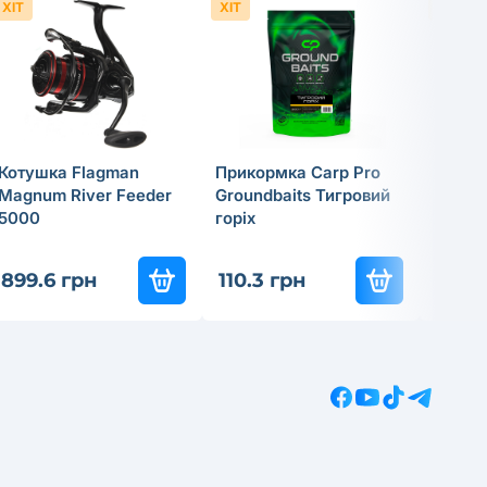
ХІТ
ХІТ
ХІТ
Котушка Flagman
Прикормка Carp Pro
Cпінін
Magnum River Feeder
Groundbaits Тигровий
Flagma
5000
горiх
18г
837
-3
899.6 грн
110.3 грн
585.