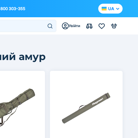
 800 303-355
UA
Увійти
лий амур