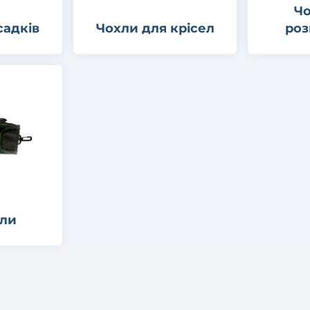
Чо
садків
Чохли для крісел
роз
хли