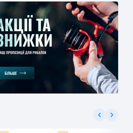
ЕРЦІНА
онське вудлище
gman Magnum Mod
 4м
1
-30%
.37 грн