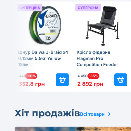
СУПЕРЦІНА
СУПЕРЦІНА
Шнур Daiwa J-Braid x4
Крісло фідерне
0.13мм 5.9кг Yellow
Flagman Pro
135м
Competition Feeder
Chair Legs Ø25мм
441
-20%
4 450
-35%
352.8 грн
2 892 грн
Хіт продажів
Всі товари