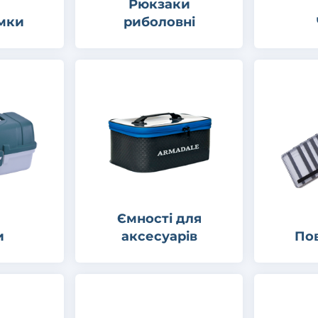
Рюкзаки
мки
риболовні
Ємності для
и
аксесуарів
По