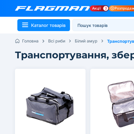
Акції
3
Розпрода
Каталог товарів
Головна
Всі риби
Білий амур
Транспортув
Транспортування, збер