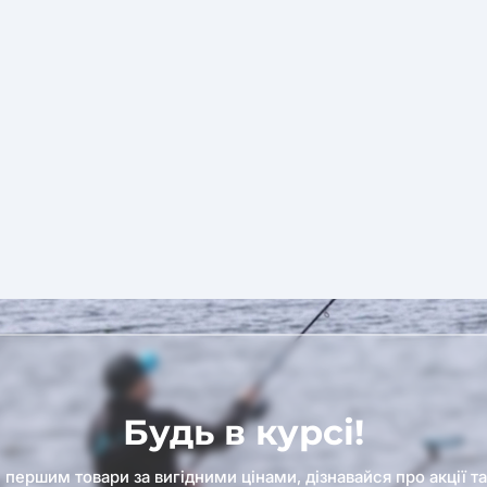
Будь в курсі!
першим товари за вигідними цінами, дізнавайся про акції т