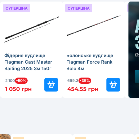
СУПЕРЦІНА
СУПЕРЦІНА
СУП
Фідерне вудлище
Болонське вудлище
Бол
Flagman Cast Master
Flagman Force Rank
Fla
Baiting 2025 3м 150г
Bolo 4м
Bolo
2 100
-50%
699.3
-35%
499.
1 050 грн
454.55 грн
349