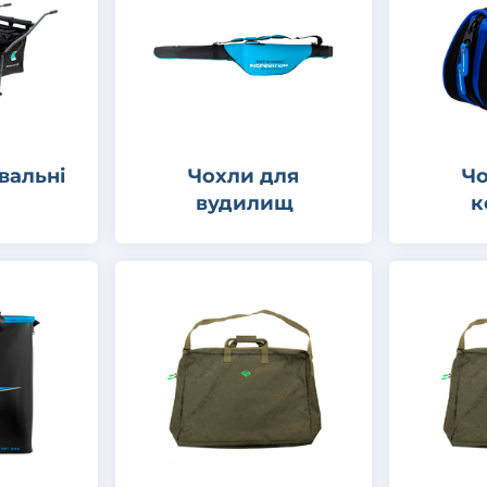
вальні
Чохли для
Чо
вудилищ
к