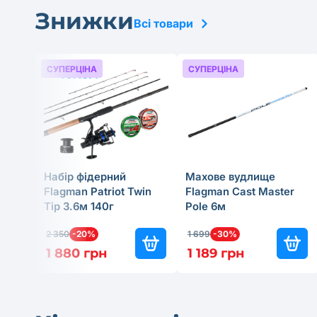
Знижки
Всі товари
СУПЕРЦІНА
СУПЕРЦІНА
Набір фідерний
Махове вудлище
Flagman Patriot Twin
Flagman Cast Master
Tip 3.6м 140г
Pole 6м
2 350
-20%
1 699
-30%
1 880 грн
1 189 грн