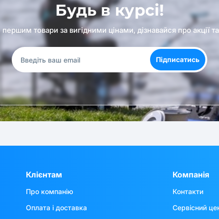
Будь в курсі!
першим товари за вигідними цінами, дізнавайся про акції т
Підписатись
Клієнтам
Компанія
Про компанію
Контакти
Оплата і доставка
Сервісний це