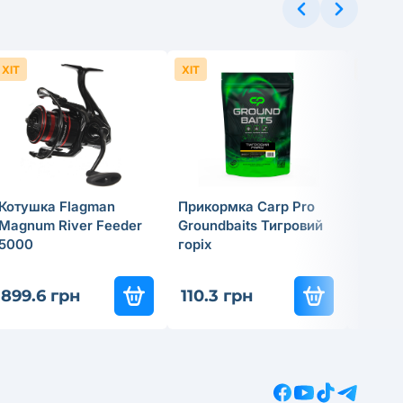
ХІТ
ХІТ
ХІТ
Котушка Flagman
Прикормка Carp Pro
Cпінін
Magnum River Feeder
Groundbaits Тигровий
Flagma
5000
горiх
18г
837
-3
899.6 грн
110.3 грн
585.