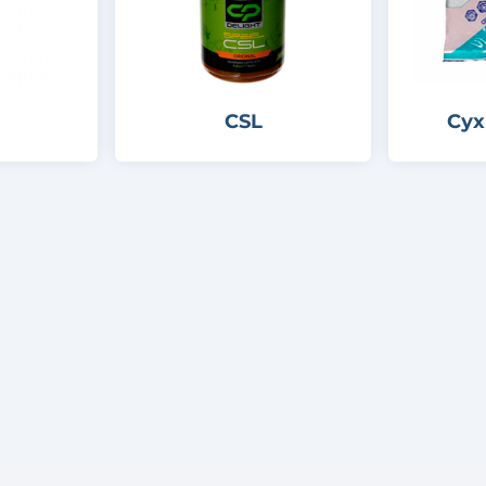
CSL
Сух