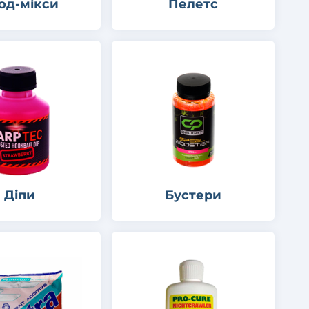
од-мікси
Пелетс
Діпи
Бустери