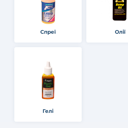
Спреї
Олії
Гелі