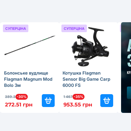
СУПЕРЦІНА
СУПЕРЦІНА
СУП
Болонське вудлище
Котушка Flagman
Фід
Flagman Magnum Mod
Sensor Big Game Carp
Fla
Bolo 3м
6000 FS
Feed
389.3
-30%
1 467
-35%
949.
272.51 грн
953.55 грн
664