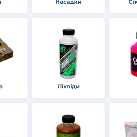
и
Насадки
Сп
а
Ліквіди