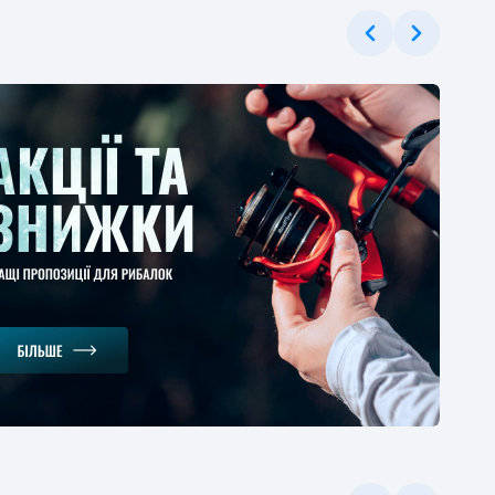
ЕРЦІНА
ерне вудлище
gman Magnum Carp
er 3.6м 130г
1
-30%
.37 грн