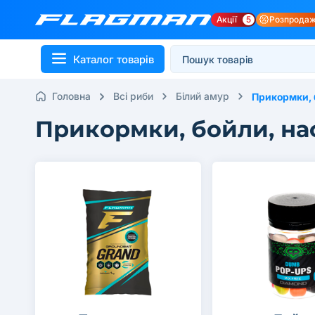
Акції
5
Розпрода
Каталог товарів
Головна
Всі риби
Білий амур
Прикормки, 
Прикормки, бойли, на