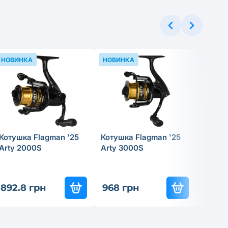
НОВИНКА
НОВИНКА
НОВИН
Котушка Flagman '25
Котушка Flagman '25
Прико
Arty 2000S
Arty 3000S
Tregar
Skimm
892.8 грн
968 грн
199.8