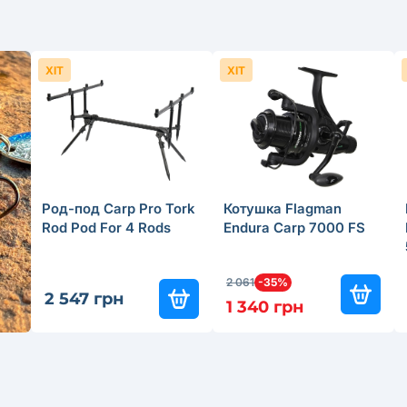
ХІТ
ХІТ
Род-под Carp Pro Tork
Котушка Flagman
Rod Pod For 4 Rods
Endura Carp 7000 FS
2 061
-35%
2 547 грн
1 340 грн