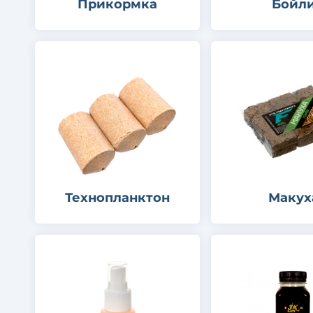
Прикормка
Бойл
Технопланктон
Макух