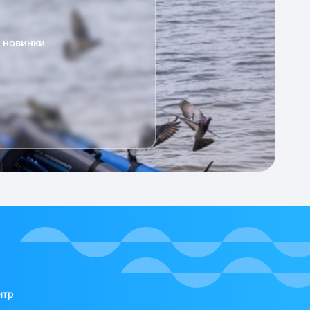
а новинки
нтр