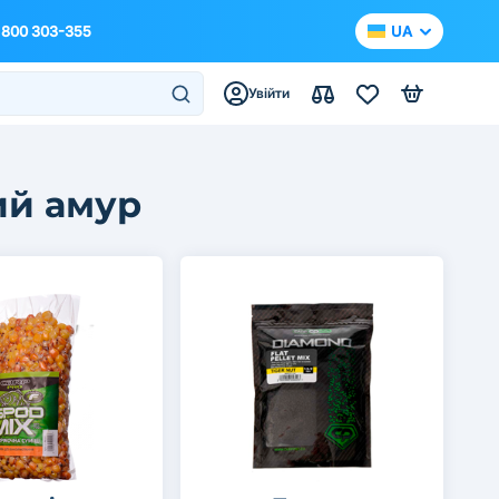
 800 303-355
UA
Увійти
ий амур