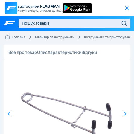
Застосунок
FLAGMAN
Завантажити з
Google Play
Купуй вигідно, знижки до 50%
Головна
Інвентар та інструменти
Інструменти та пристосування
Все про товар
Опис
Характеристики
Відгуки