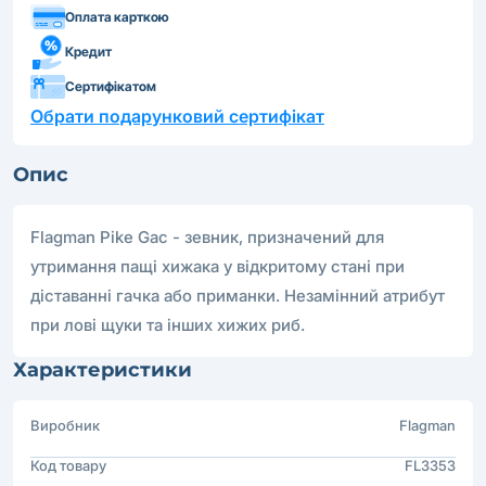
Оплата карткою
Кредит
Сертифікатом
Обрати подарунковий сертифікат
Опис
Flagman Pike Gac - зевник, призначений для
утримання пащі хижака у відкритому стані при
діставанні гачка або приманки. Незамінний атрибут
при лові щуки та інших хижих риб.
Характеристики
Виробник
Flagman
Код товару
FL3353