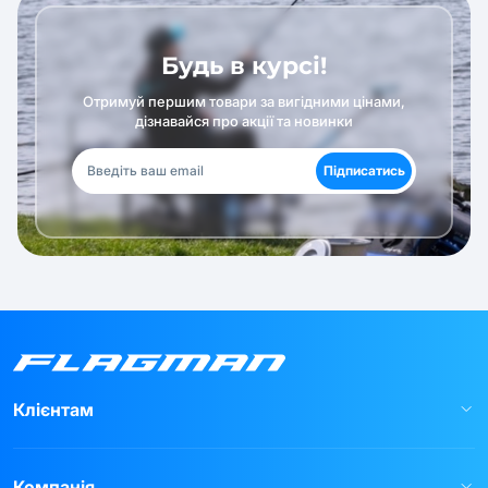
Будь в курсі!
Отримуй першим товари за вигідними цінами,
дізнавайся про акції та новинки
Підписатись
Клієнтам
Компанія