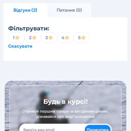
Відгуки (2)
Питання (0)
Фільтрувати:
1
2
3
4
5
Скасувати
Будь в курсі!
Отримуй першим товари за вигідними цінами,
дізнавайся про акції та новинки
Підписатись