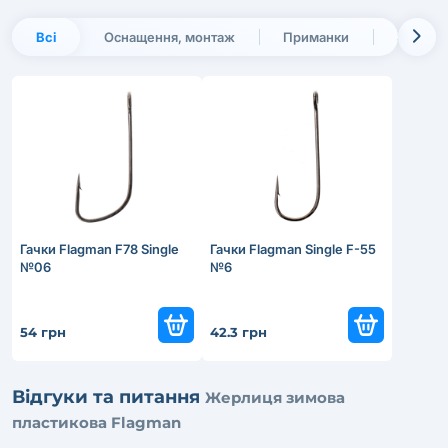
Всі
Оснащення, монтаж
Приманки
Зимове
Гачки Flagman F78 Single
Гачки Flagman Single F-55
№06
№6
54 грн
42.3 грн
Відгуки та питання
Жерлиця зимова
пластикова Flagman