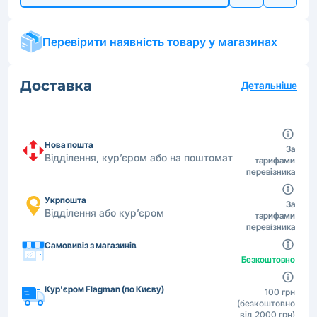
Перевірити наявність товару у магазинах
Доставка
Детальніше
Нова пошта
За
Відділення, кур’єром або на поштомат
тарифами
перевізника
Укрпошта
За
Відділення або кур’єром
тарифами
перевізника
Самовивіз з магазинів
Безкоштовно
Кур'єром Flagman (по Києву)
100 грн
(безкоштовно
від 2000 грн)