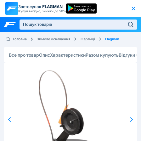
Застосунок
FLAGMAN
Завантажити з
Google Play
Купуй вигідно, знижки до 50%
Flagman
Головна
Зимове оснащення
Жерлиці
Все про товар
Опис
Характеристики
Разом купують
Відгуки
(2