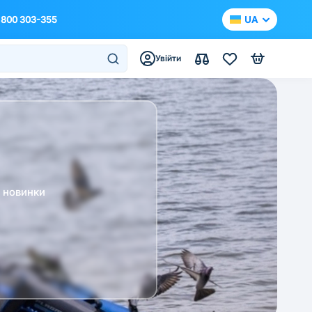
 800 303-355
UA
Увійти
а новинки