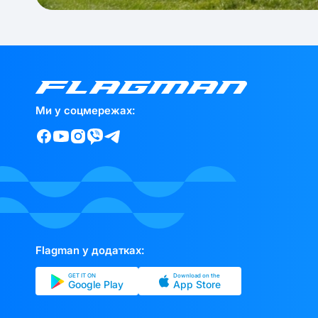
Ми у соцмережах:
Flagman у додатках:
GET IT ON
Download on the
Google Play
App Store