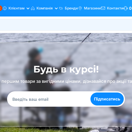
ж
Клієнтам
Компанія
Бренди
Магазини
Контакти
0
Будь в курсі!
першим товари за вигідними цінами, дізнавайся про акції т
Підписатись