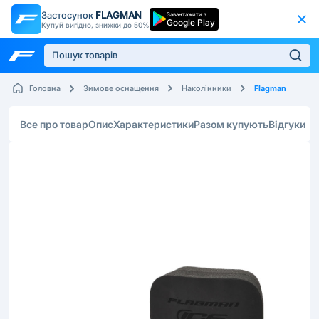
Застосунок
FLAGMAN
Завантажити з
Google Play
Купуй вигідно, знижки до 50%
Flagman
Головна
Зимове оснащення
Наколінники
Все про товар
Опис
Характеристики
Разом купують
Відгуки