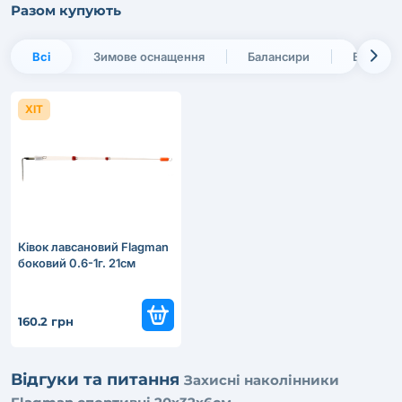
Разом купують
Всі
Зимове оснащення
Балансири
Вудлищ
ХІТ
Ківок лавсановий Flagman
боковий 0.6-1г. 21см
160.2 грн
Відгуки та питання
Захисні наколінники