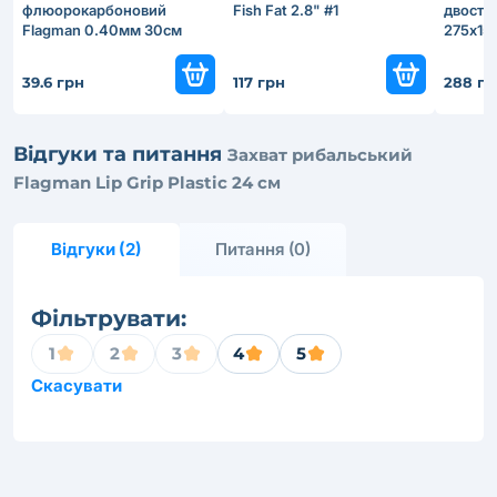
флюорокарбоновий
Fish Fat 2.8" #1
двосто
Flagman 0.40мм 30см
275х15
8.5кг
39.6 грн
117 грн
288 гр
Відгуки та питання
Захват рибальський
Flagman Lip Grip Plastic 24 см
Відгуки (2)
Питання (0)
Фільтрувати:
1
2
3
4
5
Скасувати