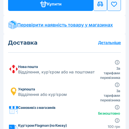
Купити
Перевірити наявність товару у магазинах
Доставка
Детальніше
Нова пошта
За
Відділення, кур’єром або на поштомат
тарифами
перевізника
Укрпошта
За
Відділення або кур’єром
тарифами
перевізника
Самовивіз з магазинів
Безкоштовно
Кур'єром Flagman (по Києву)
100 грн