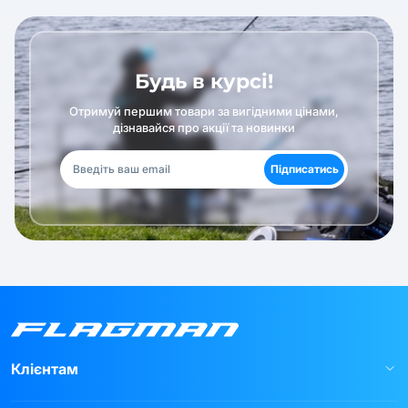
Будь в курсі!
Отримуй першим товари за вигідними цінами,
дізнавайся про акції та новинки
Підписатись
Клієнтам