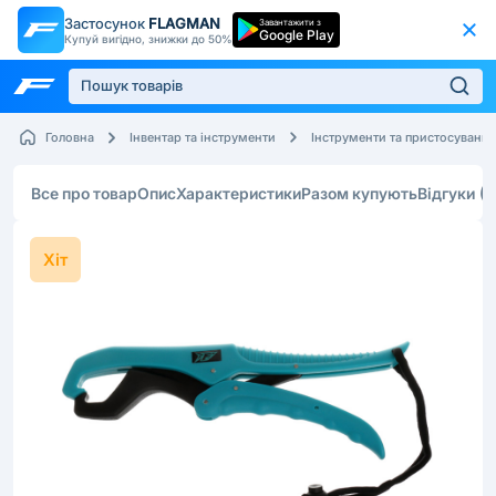
Застосунок
FLAGMAN
Завантажити з
Google Play
Купуй вигідно, знижки до 50%
Головна
Інвентар та інструменти
Інструменти та пристосування
Все про товар
Опис
Характеристики
Разом купують
Відгуки
(2
Хіт