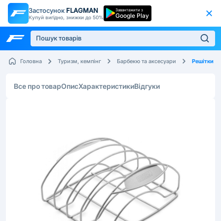
Застосунок
FLAGMAN
Завантажити з
Google Play
Купуй вигідно, знижки до 50%
Решітки
Головна
Туризм, кемпінг
Барбекю та аксесуари
Все про товар
Опис
Характеристики
Відгуки