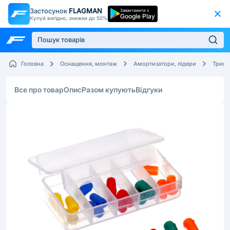
Застосунок
FLAGMAN
Завантажити з
Google Play
Купуй вигідно, знижки до 50%
Головна
Оснащення, монтаж
Амортизатори, лідери
Трима
Все про товар
Опис
Разом купують
Відгуки