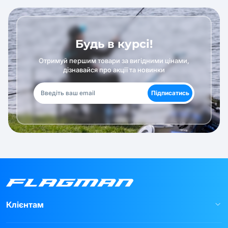
Будь в курсі!
Отримуй першим товари за вигідними цінами,
дізнавайся про акції та новинки
Підписатись
Клієнтам