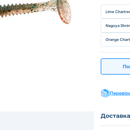
Lime Chartre
Nagoya Shri
Orange Chart
По
Перевіри
Доставк