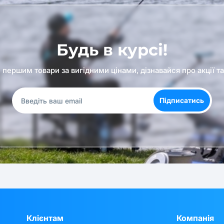
Будь в курсі!
першим товари за вигідними цінами, дізнавайся про акції т
Підписатись
Клієнтам
Компанія