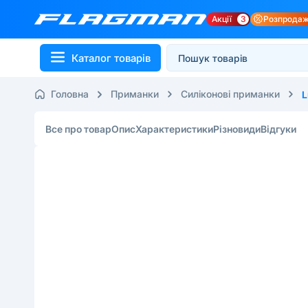
Акції
3
Розпрода
Каталог товарів
Головна
Приманки
Силіконові приманки
L
Все про товар
Опис
Характеристики
Різновиди
Відгуки