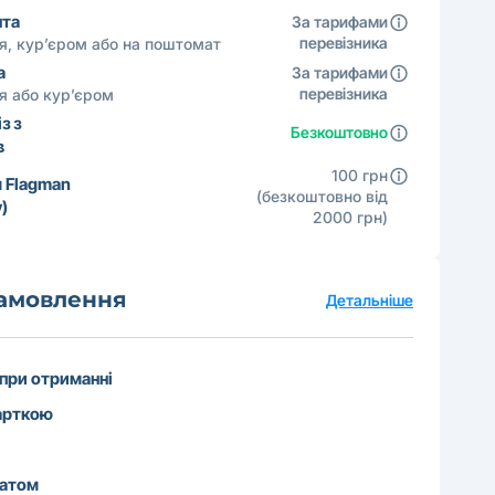
шта
За тарифами
перевізника
ня, кур’єром або на поштомат
а
За тарифами
перевізника
ня або кур’єром
з з
Безкоштовно
в
100 грн
 Flagman
(безкоштовно від
)
2000 грн)
замовлення
Детальніше
 при отриманні
арткою
катом