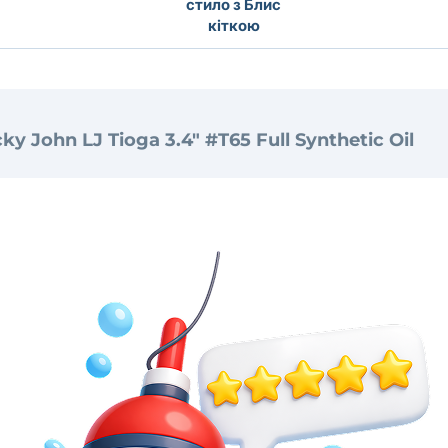
стило з Блис
кіткою
ky John LJ Tioga 3.4" #T65 Full Synthetic Oil