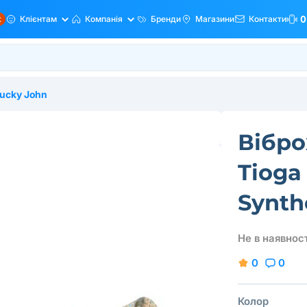
ж
Клієнтам
Компанія
Бренди
Магазини
Контакти
0
ucky John
Вібро
Tioga 
Synthe
Не в наявност
0
0
Колор