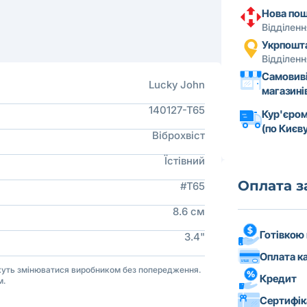
Нова по
Відділен
Укрпошт
Відділен
Самовиві
Lucky John
магазині
140127-T65
Кур'єром
(по Києву
Віброхвіст
Їстівний
Оплата 
#T65
8.6 см
Готівкою
3.4"
Оплата к
ожуть змінюватися виробником без попередження.
Кредит
м.
Сертифі