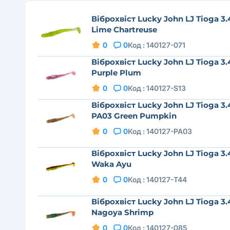
Віброхвіст Lucky John LJ Tioga 3.
Lime Chartreuse
0
0
Код :
140127-071
Віброхвіст Lucky John LJ Tioga 3.
Purple Plum
0
0
Код :
140127-S13
Віброхвіст Lucky John LJ Tioga 3.
PA03 Green Pumpkin
0
0
Код :
140127-PA03
Віброхвіст Lucky John LJ Tioga 3.
Waka Ayu
0
0
Код :
140127-T44
Віброхвіст Lucky John LJ Tioga 3.
Nagoya Shrimp
0
0
Код :
140127-085