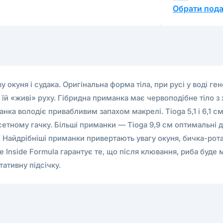
Обрати пода
 окуня і судака. Оригінальна форма тіла, при русі у воді г
їй «живі» руху. Гібридна приманка має червоподібне тіло з
анка володіє привабливим запахом макрелі. Tioga 5,1 і 6,1
офсетному гачку. Більші приманки — Tioga 9,9 см оптимальні 
 Найдрібніші приманки привертають увагу окуня, бичка-рота
te Inside Formula гарантує те, що після клювання, риба буде
ативну підсічку.