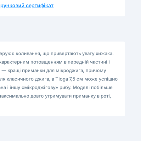
рунковий сертифікат
енеруює коливання, що привертають увагу хижака.
 характерним потовщенням в передній частині і
 см — кращі приманки для мікроджига, причому
для класичного джига, а Tioga 7,5 см може успішно
на і іншу «мікроджігову» рибу. Моделі побільше
 максимально довго утримувати приманку в роті,