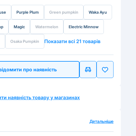
use
Purple Plum
Green pumpkin
Waka Ayu
mp
Magic
Watermelon
Electric Minnow
Показати всі 21 товарів
Osaka Pumpkin
відомити про наявність
ти наявність товару у магазинах
а
Детальніше